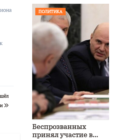
гиона
ПОЛИТИКА
к
ошёл
ни
Беспрозванных
принял участие в