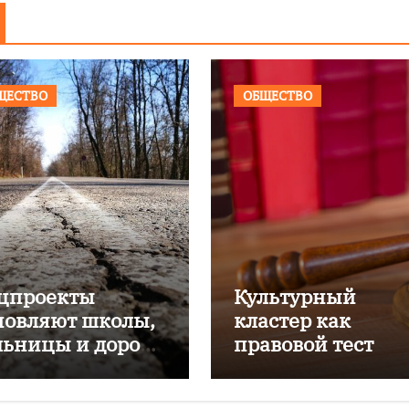
ЩЕСТВО
ОБЩЕСТВО
цпроекты
Культурный
новляют школы,
кластер как
льницы и дороги
правовой тест
лининградской
ласти