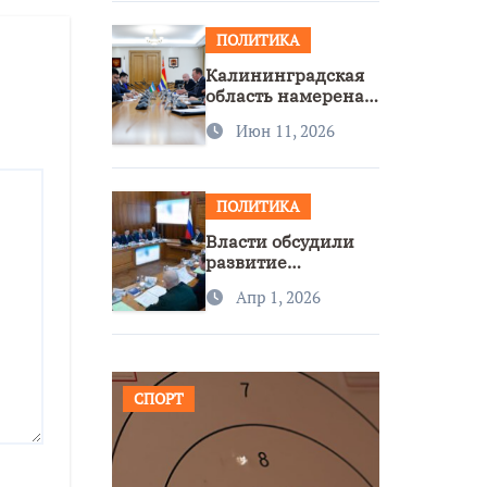
ПОЛИТИКА
Калининградская
область намерена
расширить
Июн 11, 2026
сотрудничество с
Узбекистаном
ПОЛИТИКА
Власти обсудили
развитие
транспорта и
Апр 1, 2026
доступность
региона
СПОРТ