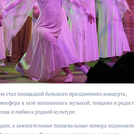
бурана
АФИША
КУЛЬТУР
АФИША
КУЛЬТУРА
ОБЩЕСТВО
ОБЩЕСТВО
Организаторы
Николай Патрушев
фестиваля
поддержал
«Открытое мор
проведение в
мосфера в зале наполнилась музыкой, танцами и радост
объявили даты
Калининграде
зма и любви к родной культуре.
проведения!
морского фестиваля
«Открытое море»
дии, а зажигательные танцевальные номера поднимал