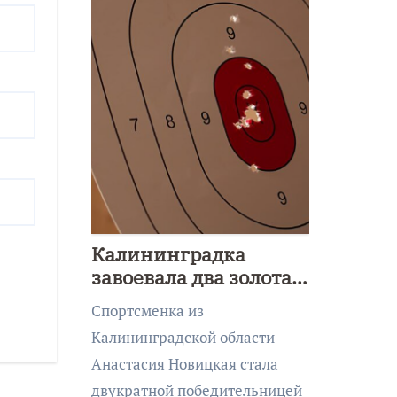
Калининградка
завоевала два золота
первенства Азии по
Спортсменка из
метанию ножа
Калининградской области
Анастасия Новицкая стала
двукратной победительницей