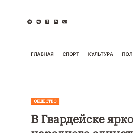
Перейти
к
содержанию
ГЛАВНАЯ
СПОРТ
КУЛЬТУРА
ПОЛ
ОБЩЕСТВО
ВАЖНОЕ
ОБЩЕСТ
ФОТО
В Гвардейске ярк