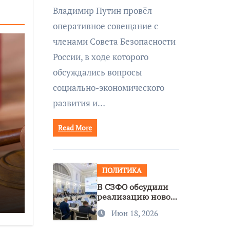
совещании Совбеза
Владимир Путин провёл
под руководством
оперативное совещание с
Путина
членами Совета Безопасности
России, в ходе которого
обсуждались вопросы
социально-экономического
развития и…
Read More
ПОЛИТИКА
В СЗФО обсудили
реализацию новой
стратегии
Июн 18, 2026
нацполитики