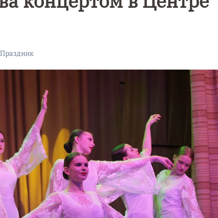
ва концертом в Центре
Праздник
Уникальное
Фотокад
нь
северное
как
сияние
Калини
запечатлели
завалил
над Балтикой
после
снежног