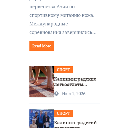
первенства Азии по
спортивному метанию ножа.
Международные
соревнования завершились…
Read More
СПОРТ
Калининградские
легкоатлеты
завоевали две
Июл 1, 2026
бронзы на
первенстве России
СПОРТ
Калининградский
легкоатлет