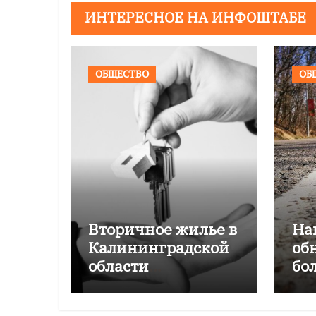
ИНТЕРЕСНОЕ НА ИНФОШТАБЕ
ОБЩЕСТВО
ОБ
Вторичное жилье в
На
Калининградской
об
области
бо
подорожало на
Ка
4,6% за год
об