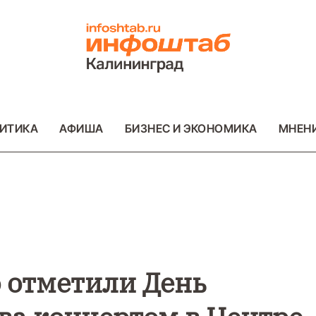
ИТИКА
АФИША
БИЗНЕС И ЭКОНОМИКА
МНЕН
ВО
ВАЖНОЕ
ОБЩЕСТВО
ВАЖНОЕ
ОБ
ФОТО
ФОТО
о отметили День