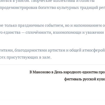
биться в унисон. Творческие коллективы и солисты
 продемонстрировав богатство культурных традиций ре
 не только праздничным событием, но и напоминанием о
го единства — сплочённости, взаимопомощи и уважении 
нтами, благодарностями артистам и общей атмосферой
сех присутствующих в зале.
В Мамоново в День народного единства пр
фестиваль русской кух