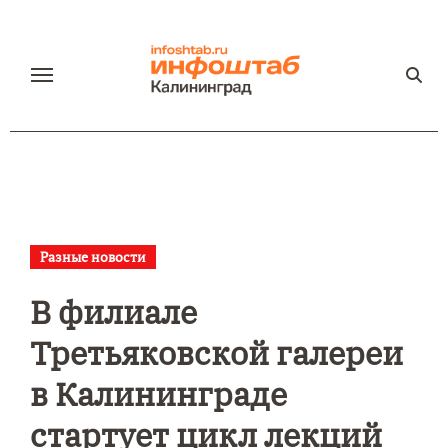
Перейти
к
содержанию
Разные новости
В филиале
Третьяковской галереи
в Калининграде
стартует цикл лекций