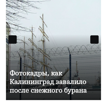
Фоторепортаж как в
алило
Калининграде
урана
эвакуировали ТЦ из-
сообщения о