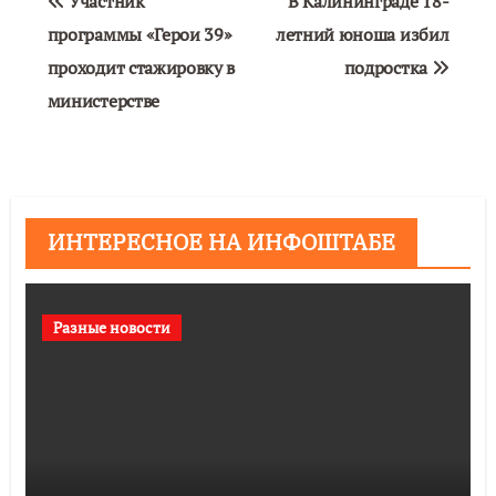
Участник
В Калининграде 18-
по
программы «Герои 39»
летний юноша избил
проходит стажировку в
подростка
записям
министерстве
ИНТЕРЕСНОЕ НА ИНФОШТАБЕ
Разные новости