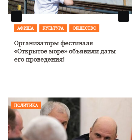
АФИША
В Калининграде пройдет
фестиваль искусств «Зимние
каникулы на Балтике»
ПОЛИТИКА