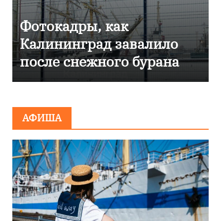
ак
Фоторепортаж ка
 завалило
Калининграде
го бурана
эвакуировали ТЦ
сообщения о
минировании
АФИША