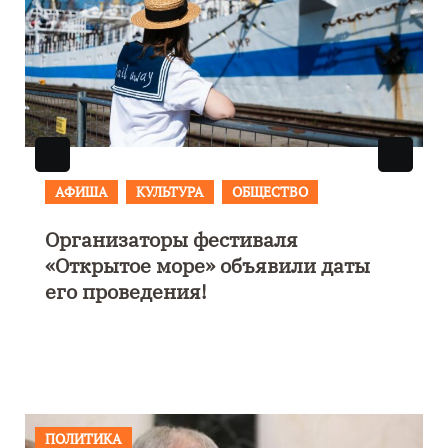
АФИША
В Калининграде пройдет
 даты
фестиваль искусств «Зимние
каникулы на Балтике»
ПОЛИТИКА