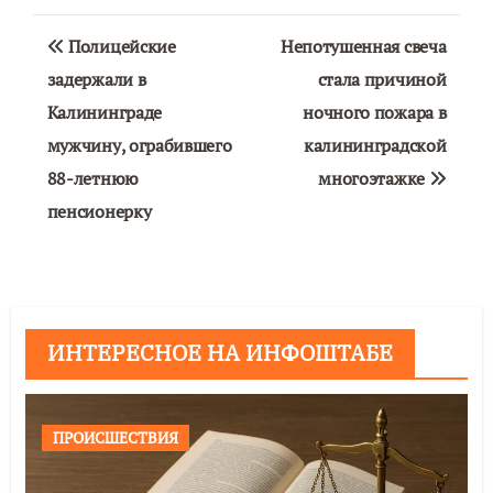
Навигация
Полицейские
Непотушенная свеча
по
задержали в
стала причиной
Калининграде
ночного пожара в
записям
мужчину, ограбившего
калининградской
88-летнюю
многоэтажке
пенсионерку
ИНТЕРЕСНОЕ НА ИНФОШТАБЕ
ПРОИСШЕСТВИЯ