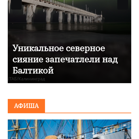
Фотокадры, как
над
Калининград завалило
после снежного бурана
АФИША