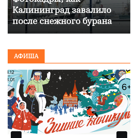
Калининграде
эвакуировали ТЦ из-за
сообщения о
минировании
АФИША