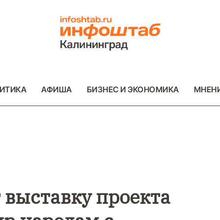
ИТИКА
АФИША
БИЗНЕС И ЭКОНОМИКА
МНЕН
ВО
ВАЖНОЕ
ОБЩЕСТВО
ВАЖНОЕ
ОБ
ФОТО
ФОТО
 выставку проекта