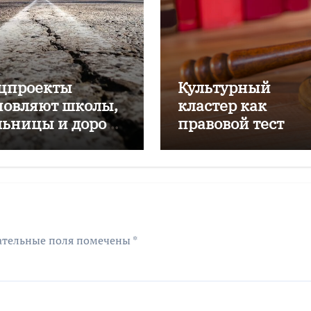
цпроекты
Культурный
новляют школы,
кластер как
льницы и дороги
правовой тест
лининградской
ласти
ательные поля помечены
*