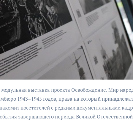
бурана
АФИША
КУЛЬТУР
АФИША
КУЛЬТУРА
ОБЩЕСТВО
ОБЩЕСТВО
Организаторы
Николай Патрушев
фестиваля
поддержал
мбюро 1943–1945 годов, права на который принадлежа
«Открытое мор
проведение в
объявили даты
знакомит посетителей с редкими документальными кадр
Калининграде
проведения!
морского фестиваля
обытия завершающего периода Великой Отечественной
«Открытое море»