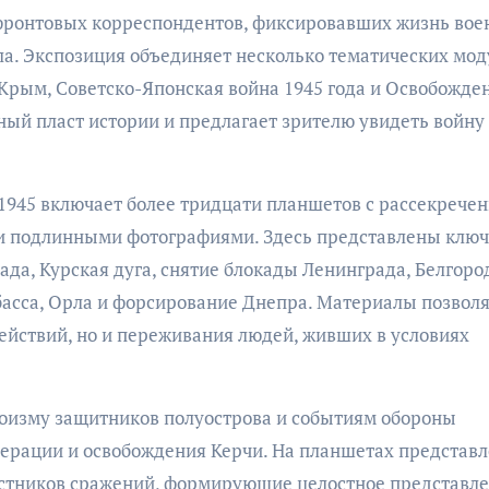
фронтовых корреспондентов, фиксировавших жизнь во
ла. Экспозиция объединяет несколько тематических мод
Крым, Советско-Японская война 1945 года и Освобожде
ный пласт истории и предлагает зрителю увидеть войну
945 включает более тридцати планшетов с рассекрече
и подлинными фотографиями. Здесь представлены клю
да, Курская дуга, снятие блокады Ленинграда, Белгоро
басса, Орла и форсирование Днепра. Материалы позвол
ействий, но и переживания людей, живших в условиях
оизму защитников полуострова и событиям обороны
перации и освобождения Керчи. На планшетах представ
астников сражений, формирующие целостное представле