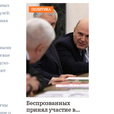
енных
ПОЛИТИКА
улей:
нная
нными
чевые
дско-
яют
Беспрозванных
лены
принял участие в
ние о