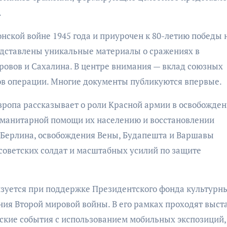
.
ской войне 1945 года и приурочен к 80-летию победы 
едставлены уникальные материалы о сражениях в
овов и Сахалина. В центре внимания — вклад союзных
ов операции. Многие документы публикуются впервые.
ропа рассказывает о роли Красной армии в освобожде
уманитарной помощи их населению и восстановлении
 Берлина, освобождения Вены, Будапешта и Варшавы
советских солдат и масштабных усилий по защите
зуется при поддержке Президентского фонда культурн
ния Второй мировой войны. В его рамках проходят выст
ьские события с использованием мобильных экспозиций,