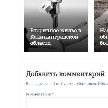
Вторичное жилье в
На
Калининградской
об
области
бо
подорожало на
Ка
4,6% за год
об
Добавить комментарий
Ваш адрес email не будет опубликован.
Обяз
Комментарий
*