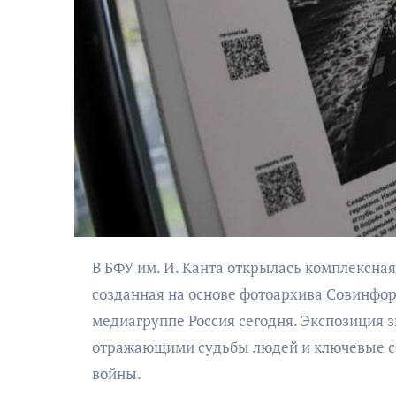
АФИША
Музыкально-
поэтический
В БФУ им. И. Канта открылась комплексная модульная выставка проекта Освобождение. Мир народам,
моноспектакль
«Исповедь в четыре
созданная на основе фотоархива Совинфор
четверти пути»
медиагруппе Россия сегодня. Экспозиция 
отражающими судьбы людей и ключевые с
войны.