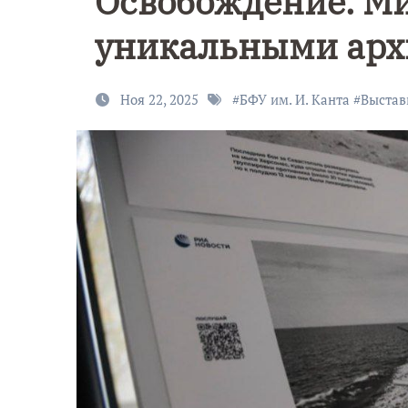
Освобождение. Ми
уникальными ар
Ноя 22, 2025
#
БФУ им. И. Канта
#
Выстав
9 Мая — Де
Победы!