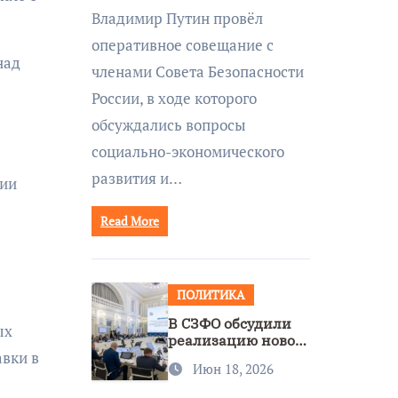
совещании Совбеза
Владимир Путин провёл
под руководством
оперативное совещание с
Путина
над
членами Совета Безопасности
России, в ходе которого
обсуждались вопросы
социально-экономического
развития и…
нии
Read More
ПОЛИТИКА
В СЗФО обсудили
ых
реализацию новой
авки в
стратегии
Июн 18, 2026
нацполитики