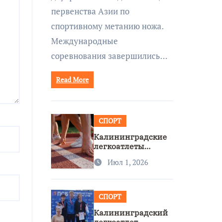
первенства Азии по
спортивному метанию ножа.
Международные
соревнования завершились…
Read More
СПОРТ
Калининградские
легкоатлеты
завоевали две
Июл 1, 2026
бронзы на
первенстве России
СПОРТ
Калининградский
легкоатлет