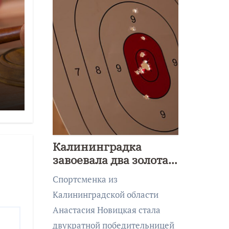
Калининградка
завоевала два золота
первенства Азии по
Спортсменка из
метанию ножа
Калининградской области
Анастасия Новицкая стала
двукратной победительницей