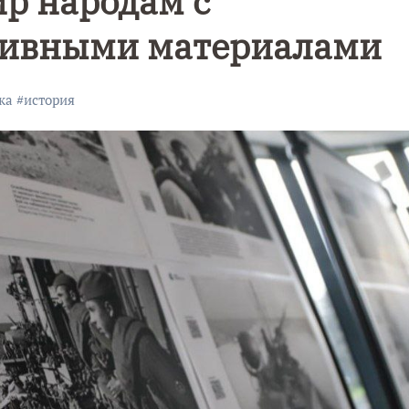
р народам с
хивными материалами
ка
#
история
Уникальное
Фотокад
нь
северное
как
сияние
Калини
запечатлели
завалил
над Балтикой
после
снежног