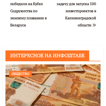
по
победили на Кубке
задачу для запуска 500
Содружества по
инвестпроектов в
записям
зимнему плаванию в
Калининградской
Беларуси
области
ИНТЕРЕСНОЕ НА ИНФОШТАБЕ
ОБЩЕСТВО