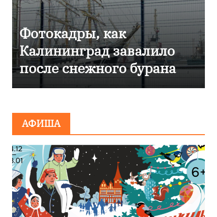
Фоторепортаж как в
Калининграде
эвакуировали ТЦ из-за
сообщения о
минировании
АФИША