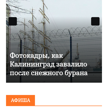
Фоторепортаж как в
Калининграде
эвакуировали ТЦ из-за
сообщения о
минировании
АФИША