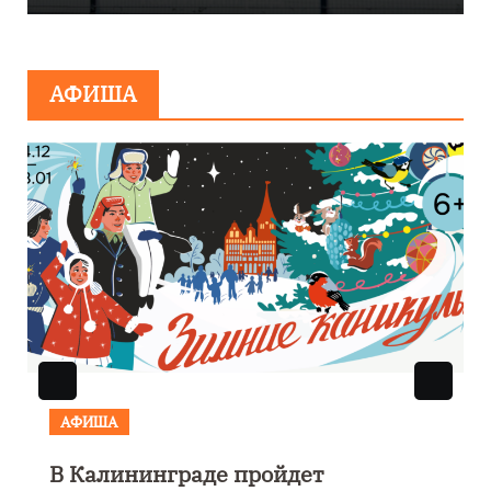
сообщения о
минировании
АФИША
АФИША
В Калининграде пройдет