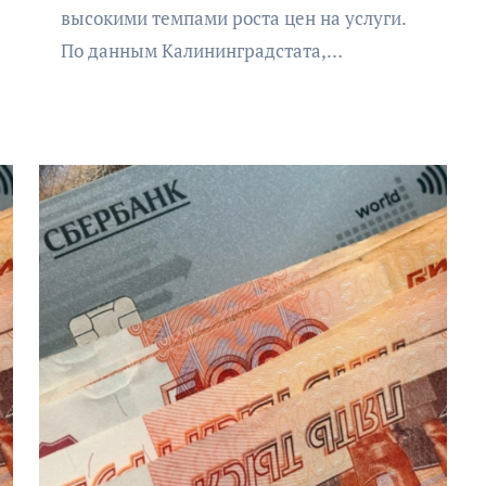
высокими темпами роста цен на услуги.
По данным Калининградстата,…
АФИША
КУЛЬТУРА
ОБЩЕСТВО
Организаторы фестиваля
«Открытое море» объявили
даты его проведения!