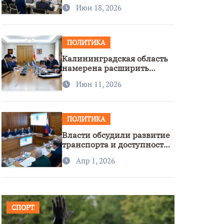
стратегии нацполитики
Июн 18, 2026
ПОЛИТИКА
Калининградская область
намерена расширить
сотрудничество с
Июн 11, 2026
Узбекистаном
ПОЛИТИКА
Власти обсудили развитие
транспорта и доступность
региона
Апр 1, 2026
СПОРТ