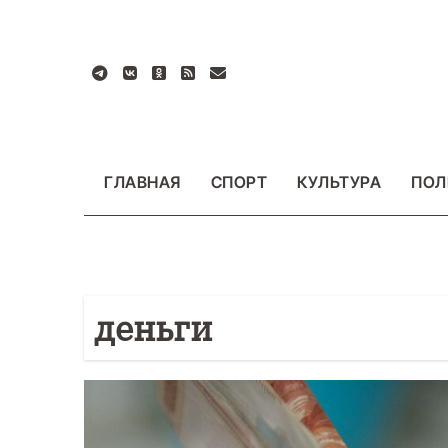
Перейти
к
содержанию
ГЛАВНАЯ
СПОРТ
КУЛЬТУРА
ПОЛ
деньги
БЩЕСТВО
ФОТО
ВАЖНОЕ
ОБЩЕСТВО
Ф