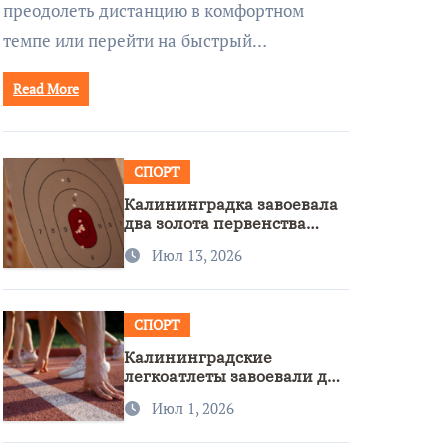
преодолеть дистанцию в комфортном
темпе или перейти на быстрый…
Read More
СПОРТ
Калининградка завоевала
два золота первенства
Азии по метанию ножа
Июл 13, 2026
СПОРТ
Калининградские
легкоатлеты завоевали две
бронзы на первенстве
Июл 1, 2026
России