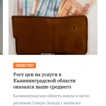
ОБЩЕСТВО
Рост цен на услуги в
Фотокадры, как
Калининградской области
ие
Калининград
оказался выше среднего
ад
завалило после
Калининградская область вошла в число
снежного бурана
регионов Северо-Запада с наиболее