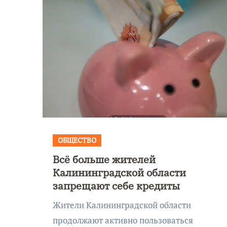
ОБЩЕСТВО
Всё больше жителей
Уникальное
Калининградской области
 День
северное сиян
запрещают себе кредиты
!
запечатлели н
Жители Калининградской области
Балтикой
продолжают активно пользоваться