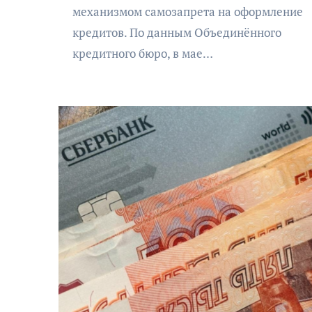
механизмом самозапрета на оформление
кредитов. По данным Объединённого
кредитного бюро, в мае…
АФИША
КУЛЬТУРА
ОБЩЕСТВО
еский
Николай Патрушев
оведь в
поддержал проведение в
и»