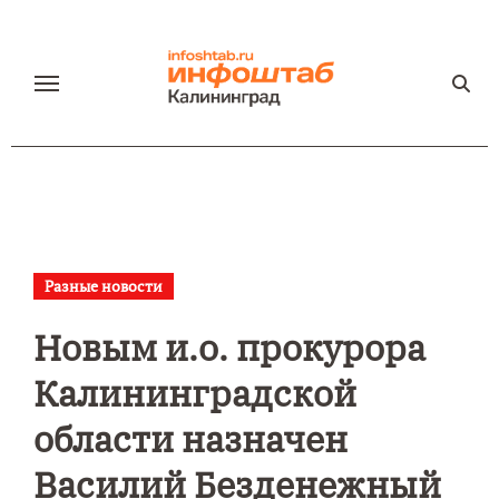
Перейти
к
содержанию
Разные новости
Новым и.о. прокурора
Калининградской
области назначен
Василий Безденежный