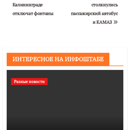
Калининграде
столкнулись
записям
отключат фонтаны
пассажирский автобус
и КАМАЗ
ИНТЕРЕСНОЕ НА ИНФОШТАБЕ
Разные новости