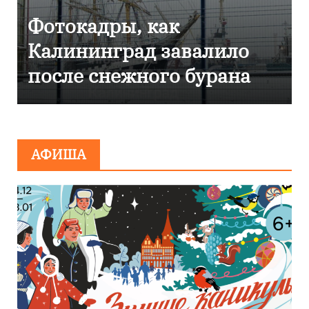
к
Фоторепортаж как
авалило
Калининграде
о бурана
эвакуировали ТЦ и
сообщения о
минировании
АФИША