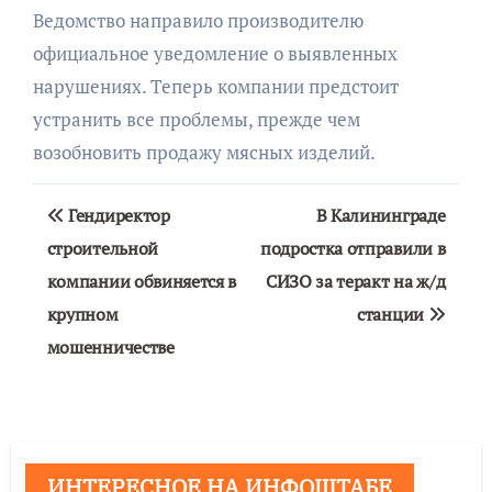
Ведомство направило производителю
официальное уведомление о выявленных
нарушениях. Теперь компании предстоит
устранить все проблемы, прежде чем
возобновить продажу мясных изделий.
Навигация
Гендиректор
В Калининграде
по
строительной
подростка отправили в
компании обвиняется в
СИЗО за теракт на ж/д
записям
крупном
станции
мошенничестве
ИНТЕРЕСНОЕ НА ИНФОШТАБЕ