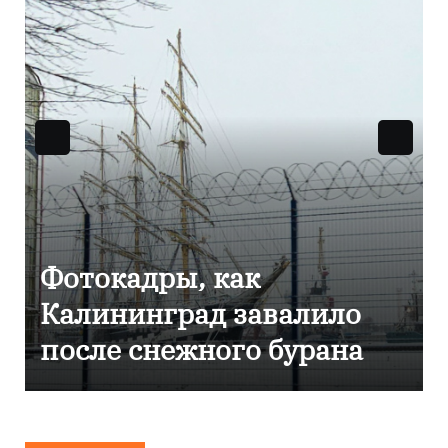
ы, как
Фоторепорта
рад завалило
Калининград
ежного бурана
эвакуировали
сообщения о
минировани