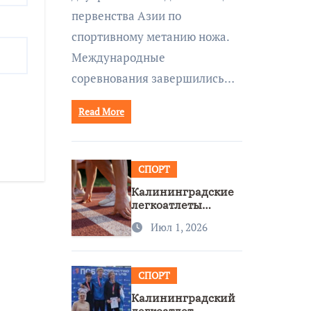
первенства Азии по
спортивному метанию ножа.
Международные
соревнования завершились…
Read More
СПОРТ
Калининградские
легкоатлеты
завоевали две
Июл 1, 2026
бронзы на
первенстве России
СПОРТ
Калининградский
легкоатлет