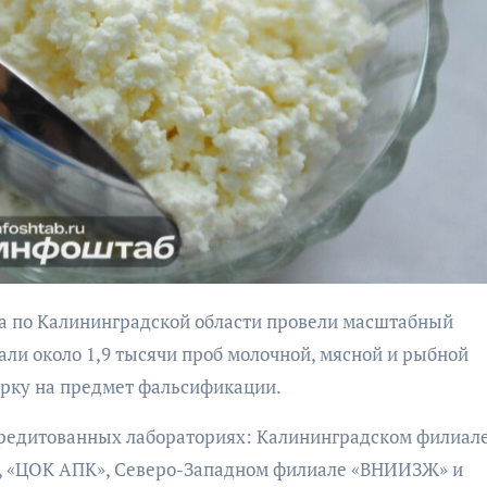
бурана
АФИША
КУЛЬТУР
АФИША
КУЛЬТУРА
ОБЩЕСТВО
ОБЩЕСТВО
Организаторы
Николай Патрушев
фестиваля
поддержал
али около 1,9 тысячи проб молочной, мясной и рыбной
«Открытое мор
проведение в
ерку на предмет фальсификации.
объявили даты
Калининграде
проведения!
морского фестиваля
редитованных лабораториях: Калининградском филиал
«Открытое море»
 «ЦОК АПК», Северо-Западном филиале «ВНИИЗЖ» и