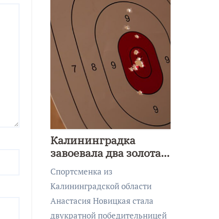
Калининградка
завоевала два золота
первенства Азии по
Спортсменка из
метанию ножа
Калининградской области
Анастасия Новицкая стала
двукратной победительницей