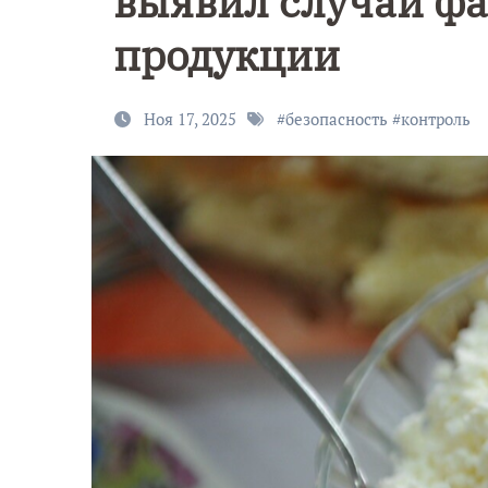
выявил случаи ф
продукции
Ноя 17, 2025
#
безопасность
#
контроль
9 Мая — Де
Победы!