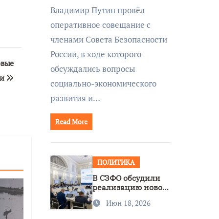
совещании Совбеза
Владимир Путин провёл
под руководством
оперативное совещание с
Путина
членами Совета Безопасности
России, в ходе которого
овые
обсуждались вопросы
ии
социально-экономического
развития и…
Read More
ПОЛИТИКА
В СЗФО обсудили
реализацию новой
стратегии
Июн 18, 2026
нацполитики