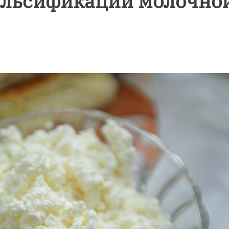
альсификации молочно
Уникальное
Фотокад
нь
северное
как
сияние
Калини
запечатлели
завалил
над Балтикой
после
снежног