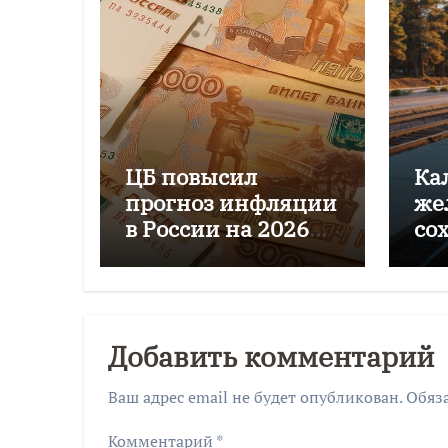
ЦБ повысил
Ка
прогноз инфляции
же
в России на 2026
со
год до 6–7%
пе
го
Добавить комментарий
Ваш адрес email не будет опубликован.
Обяз
Комментарий
*