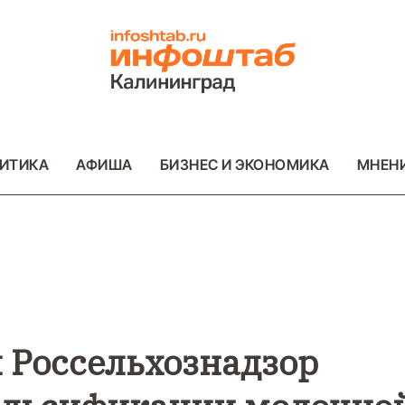
ИТИКА
АФИША
БИЗНЕС И ЭКОНОМИКА
МНЕН
ВО
ВАЖНОЕ
ОБЩЕСТВО
ВАЖНОЕ
ОБ
ФОТО
ФОТО
 Россельхознадзор