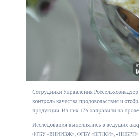
АФИША
Музыкально-
поэтический
Сотрудники Управления Россельхознадзора по Калининградской области провели масштабный
моноспектакль
контроль качества продовольствия и отобр
«Исповедь в четыре
продукции. Из них 176 направили на пров
четверти пути»
Исследования выполнялись в ведущих акк
ФГБУ «ВНИИЗЖ», ФГБУ «ВГНКИ», «НЦБРП»,