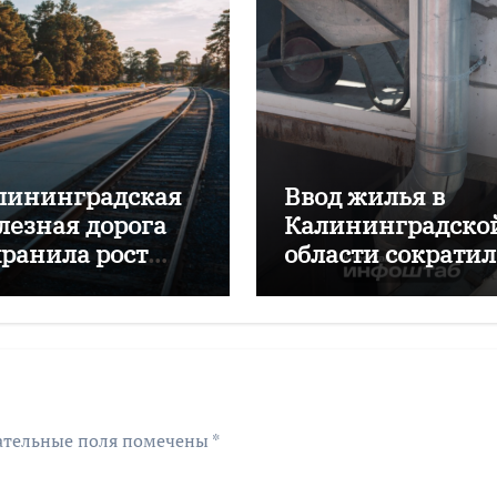
лининградская
Ввод жилья в
лезная дорога
Калининградско
хранила рост
области сократил
ревозок с начала
почти на 16%
да
ательные поля помечены
*