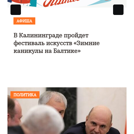
АФИША
аде пройдет
Выставка «Морско
скусств «Зимние
парусом» откроетс
 Балтике»
Калининграде
ПОЛИТИКА