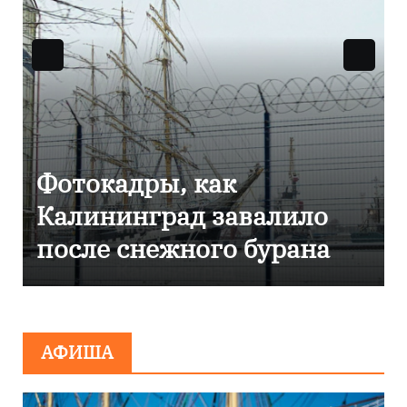
к
Фоторепортаж как
авалило
Калининграде
о бурана
эвакуировали ТЦ и
сообщения о
минировании
АФИША