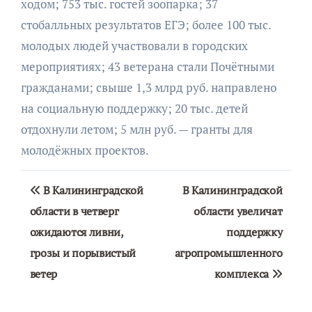
ходом; 753 тыс. гостей зоопарка; 37
стобалльных результатов ЕГЭ; более 100 тыс.
молодых людей участвовали в городских
мероприятиях; 43 ветерана стали Почётными
гражданами; свыше 1,3 млрд руб. направлено
на социальную поддержку; 20 тыс. детей
отдохнули летом; 5 млн руб. — гранты для
молодёжных проектов.
Навигация
В Калининградской
В Калининградской
по
области в четверг
области увеличат
ожидаются ливни,
поддержку
записям
грозы и порывистый
агропромышленного
ветер
комплекса