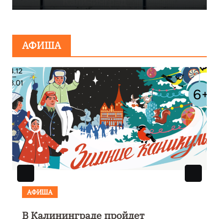
сообщения о
минировании
АФИША
АФИША
В Калининграде пройдет