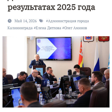
результатах 2025 года
Май 14, 2026
#
Администрация города
Калининграда
#
Елена Дятлова
#
Олег Аминов