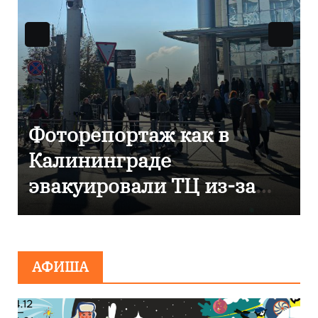
Фоторепортаж как в
Калининграде
эвакуировали ТЦ из-за
сообщения о
минировании
АФИША