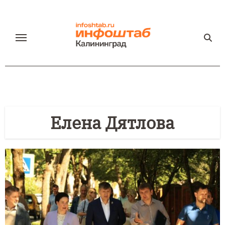
Перейти
к
содержанию
Елена Дятлова