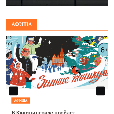
сообщения о
минировании
АФИША
АФИША
В Калининграде пройдет