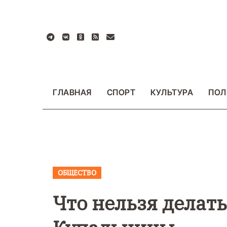
Перейти
к
содержанию
ГЛАВНАЯ
СПОРТ
КУЛЬТУРА
ПОЛ
ОБЩЕСТВО
ВАЖНОЕ
ОБЩЕСТ
ФОТО
Что нельзя делат