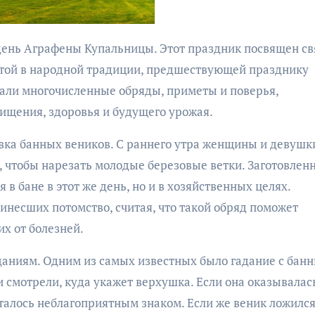
бурана
атой в народной традиции, предшествующей празднику
вали многочисленные обряды, приметы и поверья,
чищения, здоровья и будущего урожая.
вка банных веников. С раннего утра женщины и девушк
АФИША
КУЛЬТУР
АФИША
КУЛЬТУРА
х, чтобы нарезать молодые березовые ветки. Заготовлен
ОБЩЕСТВО
ОБЩЕСТВО
 в бане в этот же день, но и в хозяйственных целях.
Организаторы
Николай Патрушев
инесших потомство, считая, что такой обряд поможет
фестиваля
поддержал
х от болезней.
«Открытое мор
проведение в
объявили даты
Калининграде
аданиям. Одним из самых известных было гадание с бан
проведения!
морского фестиваля
 смотрели, куда укажет верхушка. Если она оказывалас
«Открытое море»
талось неблагоприятным знаком. Если же веник ложился