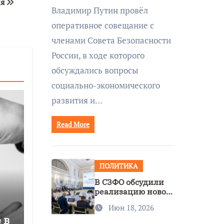
ля
совещании Совбеза
Владимир Путин провёл
под руководством
оперативное совещание с
Путина
членами Совета Безопасности
России, в ходе которого
обсуждались вопросы
социально-экономического
развития и…
Read More
ПОЛИТИКА
В СЗФО обсудили
реализацию новой
стратегии
Июн 18, 2026
нацполитики
 в