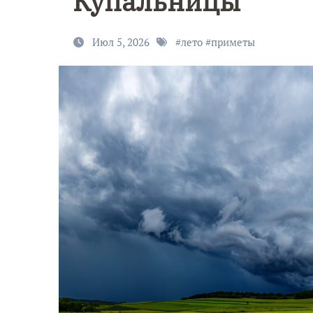
Купальницы
Июл 5, 2026
#
лето
#
приметы
9 Мая — Де
Победы!