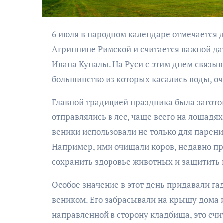
6 июля в народном календаре отмечается день Аграфены Купальницы. Этот праздник посвящен святой
Агриппине Римской и считается важной д
Ивана Купалы. На Руси с этим днем связы
большинство из которых касались воды, о
Главной традицией праздника была загото
АФИША
отправлялись в лес, чаще всего на лошадя
Музыкально-
веники использовали не только для парения
поэтический
Например, ими очищали коров, недавно пр
моноспектакль
сохранить здоровье животных и защитить и
«Исповедь в четыре
четверти пути»
Особое значение в этот день придавали г
веником. Его забрасывали на крышу дома и
направленной в сторону кладбища, это счи