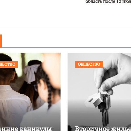
область после 12 ию
ЩЕСТВО
ОБЩЕСТВО
енние каникулы
Вторичное жилье