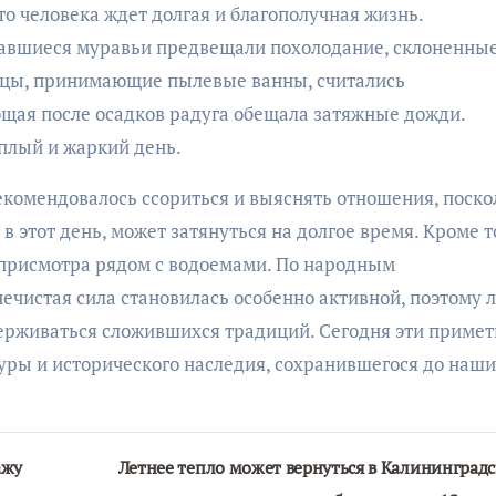
о человека ждет долгая и благополучная жизнь.
авшиеся муравьи предвещали похолодание, склоненные
тицы, принимающие пылевые ванны, считались
ющая после осадков радуга обещала затяжные дожди.
еплый и жаркий день.
екомендовалось ссориться и выяснять отношения, поско
в этот день, может затянуться на долгое время. Кроме т
з присмотра рядом с водоемами. По народным
ечистая сила становилась особенно активной, поэтому 
держиваться сложившихся традиций. Сегодня эти приме
уры и исторического наследия, сохранившегося до наш
ажу
Летнее тепло может вернуться в Калининград