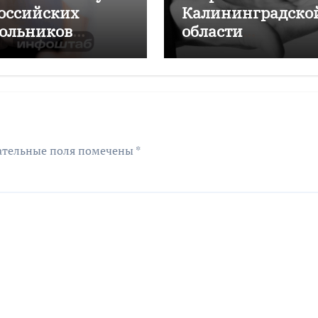
российских
Калининградско
ольников
области
одлятся дольше
подорожало на
мних
4,6% за год
ательные поля помечены
*