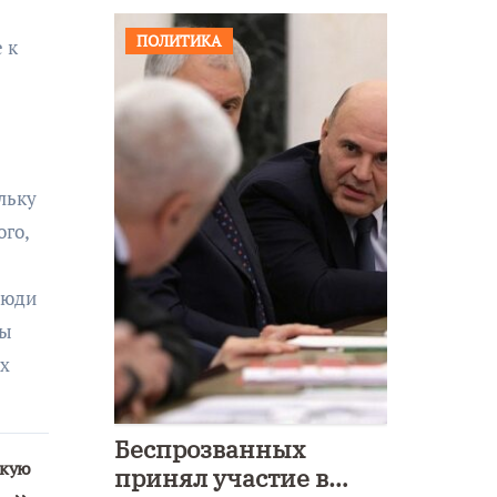
ПОЛИТИКА
 к
льку
ого,
люди
ты
их
Беспрозванных
скую
принял участие в