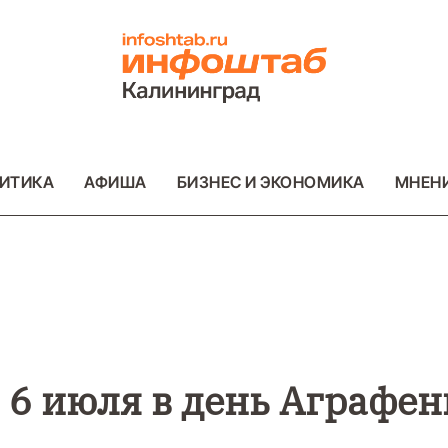
ИТИКА
АФИША
БИЗНЕС И ЭКОНОМИКА
МНЕН
ВО
ВАЖНОЕ
ОБЩЕСТВО
ВАЖНОЕ
ОБ
ФОТО
ФОТО
ь 6 июля в день Аграфе