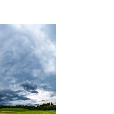
Уникальное
Фотокад
нь
северное
как
сияние
Калини
запечатлели
завалил
над Балтикой
после
снежног