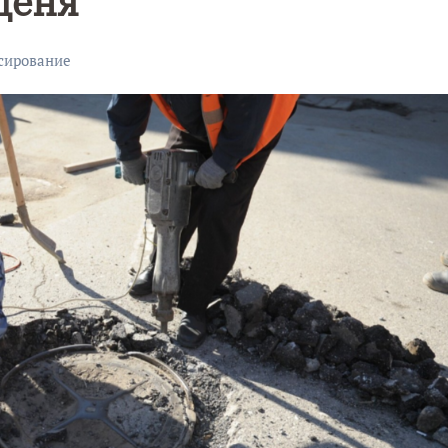
деня
сирование
Уникальное
Фотокад
нь
северное
как
сияние
Калини
запечатлели
завалил
над Балтикой
после
снежног