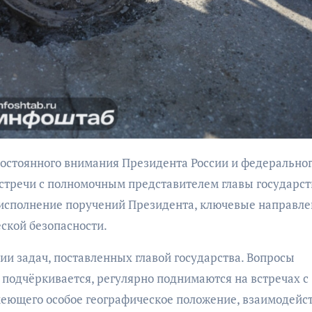
бурана
АФИША
КУЛЬТУР
АФИША
КУЛЬТУРА
ОБЩЕСТВО
ОБЩЕСТВО
встречи с полномочным представителем главы государст
Организаторы
Николай Патрушев
 исполнение поручений Президента, ключевые направл
фестиваля
поддержал
ской безопасности.
«Открытое мор
проведение в
объявили даты
Калининграде
ии задач, поставленных главой государства. Вопросы
проведения!
морского фестиваля
 подчёркивается, регулярно поднимаются на встречах с
«Открытое море»
еющего особое географическое положение, взаимодейст