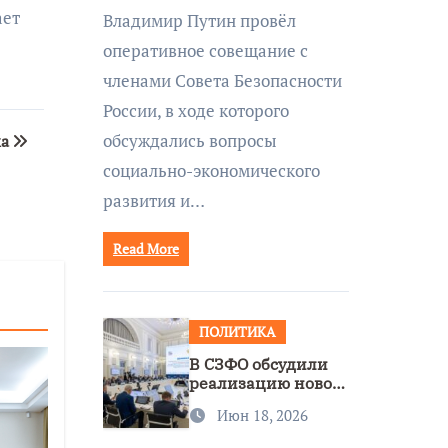
совещании Совбеза
ает
Владимир Путин провёл
под руководством
оперативное совещание с
Путина
членами Совета Безопасности
России, в ходе которого
обсуждались вопросы
жа
социально-экономического
развития и…
Read More
ПОЛИТИКА
В СЗФО обсудили
реализацию новой
стратегии
Июн 18, 2026
нацполитики