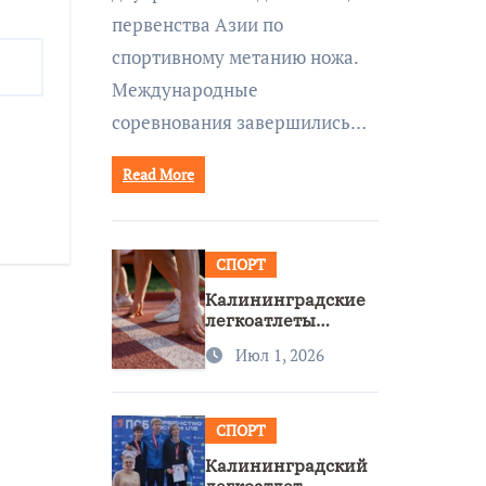
первенства Азии по
спортивному метанию ножа.
Международные
соревнования завершились…
Read More
СПОРТ
Калининградские
легкоатлеты
завоевали две
Июл 1, 2026
бронзы на
первенстве России
СПОРТ
Калининградский
легкоатлет