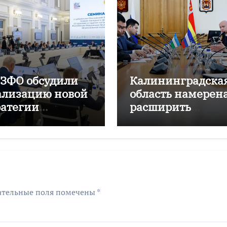
СЗФО обсудили
Калининградска
ализацию новой
область намерен
ратегии
расширить
цполитики
сотрудничество с
Узбекистаном
ательные поля помечены
*