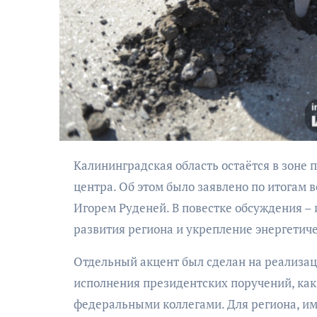
АФИША
Калининградская область остаётся в зоне постоянного внимания Президента России и федерального
Музыкально-
центра. Об этом было заявлено по итогам 
поэтический
Игорем Руденей. В повестке обсуждения –
моноспектакль
развития региона и укрепление энергетиче
«Исповедь в четыре
четверти пути»
Отдельный акцент был сделан на реализац
исполнения президентских поручений, как
федеральными коллегами. Для региона, им