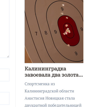
Калининградка
завоевала два золота
первенства Азии по
Спортсменка из
метанию ножа
Калининградской области
Анастасия Новицкая стала
двукратной победительницей