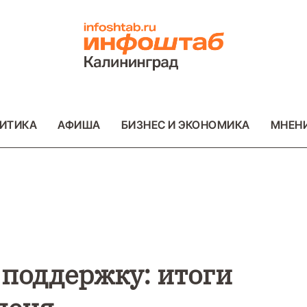
ИТИКА
АФИША
БИЗНЕС И ЭКОНОМИКА
МНЕН
ВО
ВАЖНОЕ
ОБЩЕСТВО
ВАЖНОЕ
ОБ
ФОТО
ФОТО
 поддержку: итоги