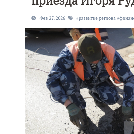
приезда Игоря Ру
Фев 27, 2026
#
развитие региона
#
финан
9 Мая — Де
Победы!