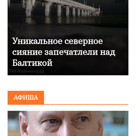
Фотокадры, как
Калининград завалило
после снежного бурана
АФИША