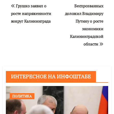
Навигация
Грушко заявил о
Беспрозванных
по
росте напряженности
доложил Владимиру
вокруг Калининграда
Путину о росте
записям
экономики
Калининградской
области
ИНТЕРЕСНОЕ НА ИНФОШТАБЕ
ПОЛИТИКА