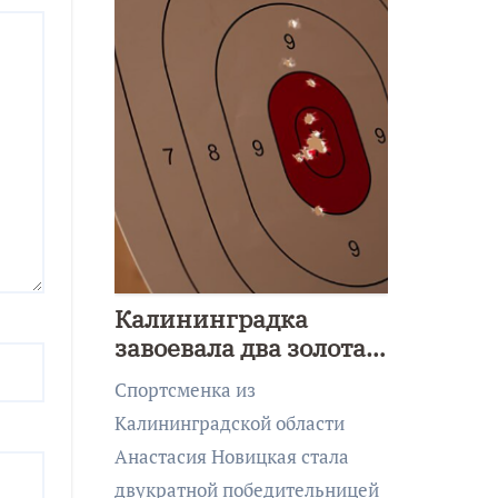
Калининградка
завоевала два золота
первенства Азии по
Спортсменка из
метанию ножа
Калининградской области
Анастасия Новицкая стала
двукратной победительницей