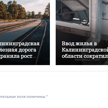
лининградская
Ввод жилья в
лезная дорога
Калининградско
хранила рост
области сократил
ревозок с начала
почти на 16%
да
ательные поля помечены
*