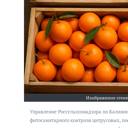
АФИША
Музыкально-
поэтический
моноспектакль
«Исповедь в четыре
Изображение сген
четверти пути»
Управление Россельхознадзора по Калининградской области подвело промежуточные итоги
фитосанитарного контроля цитрусовых, пост