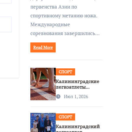
первенства Азии по
спортивному метанию ножа.
Международные
соревнования завершились…
Read More
СПОРТ
Калининградские
легкоатлеты
завоевали две
Июл 1, 2026
бронзы на
первенстве России
СПОРТ
Калининградский
легкоатлет