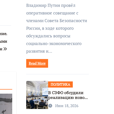
совещании Совбеза
Владимир Путин провёл
под руководством
оперативное совещание с
Путина
членами Совета Безопасности
России, в ходе которого
ние.
обсуждались вопросы
ными
социально-экономического
ми
развития и…
Read More
ПОЛИТИКА
В СЗФО обсудили
реализацию новой
стратегии
Июн 18, 2026
нацполитики