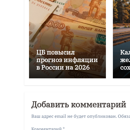
ЦБ повысил
Ка
прогноз инфляции
же
в России на 2026
со
год до 6–7%
пе
го
Добавить комментарий
Ваш адрес email не будет опубликован.
Обяз
Комментарий
*