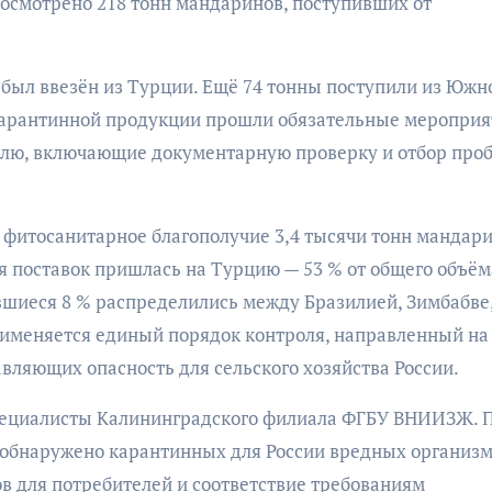
осмотрено 218 тонн мандаринов, поступивших от
был ввезён из Турции. Ещё 74 тонны поступили из Южн
карантинной продукции прошли обязательные мероприя
лю, включающие документарную проверку и отбор проб
 фитосанитарное благополучие 3,4 тысячи тонн мандари
 поставок пришлась на Турцию — 53 % от общего объём
авшиеся 8 % распределились между Бразилией, Зимбабве
рименяется единый порядок контроля, направленный на
вляющих опасность для сельского хозяйства России.
пециалисты Калининградского филиала ФГБУ ВНИИЗЖ. П
 обнаружено карантинных для России вредных организм
в для потребителей и соответствие требованиям