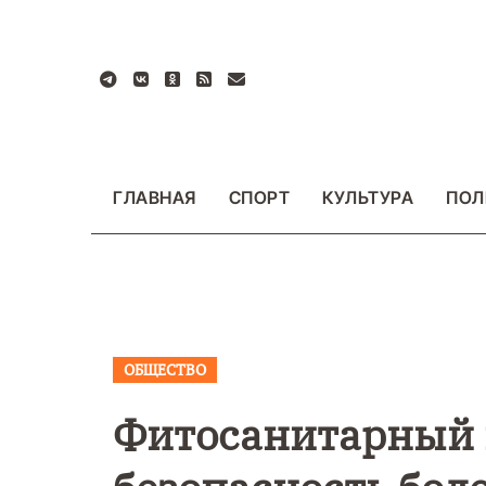
Перейти
к
содержанию
ГЛАВНАЯ
СПОРТ
КУЛЬТУРА
ПОЛ
ОБЩЕСТВО
ВАЖНОЕ
ОБЩЕСТ
ФОТО
Фитосанитарный 