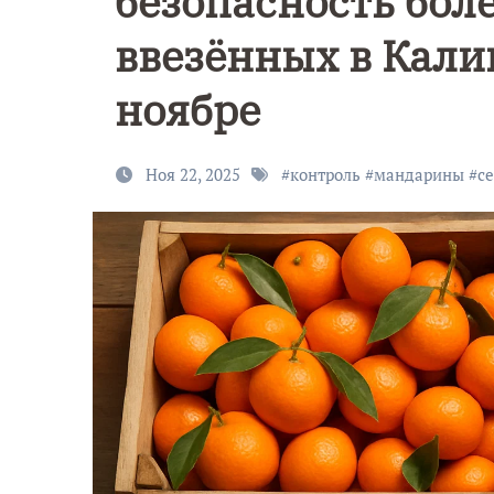
безопасность бол
ввезённых в Кали
ноябре
Ноя 22, 2025
#
контроль
#
мандарины
#
с
9 Мая — Де
Победы!