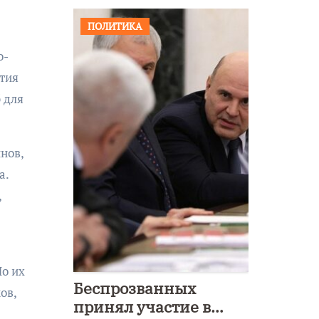
ПОЛИТИКА
о-
тия
 для
нов,
а.
,
о их
Беспрозванных
ов,
принял участие в