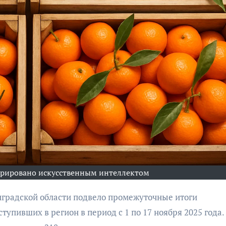
бурана
АФИША
КУЛЬТУР
АФИША
КУЛЬТУРА
ОБЩЕСТВО
ОБЩЕСТВО
Организаторы
Николай Патрушев
фестиваля
поддержал
«Открытое мор
проведение в
ерировано искусственным интеллектом
объявили даты
Калининграде
проведения!
морского фестиваля
«Открытое море»
упивших в регион в период с 1 по 17 ноября 2025 года.