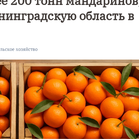
ее 200 тонн мандаринов
нинградскую область в
ельское хозяйство
Уникальное
Фотокад
нь
северное
как
сияние
Калини
запечатлели
завалил
над Балтикой
после
снежног