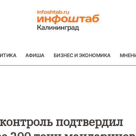
ИТИКА
АФИША
БИЗНЕС И ЭКОНОМИКА
МНЕН
ВО
ВАЖНОЕ
ОБЩЕСТВО
ВАЖНОЕ
ОБ
ФОТО
ФОТО
контроль подтвердил