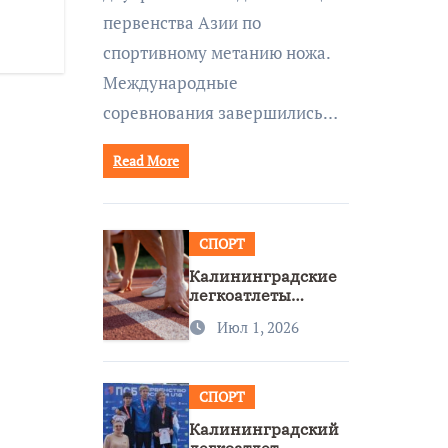
первенства Азии по
спортивному метанию ножа.
Международные
соревнования завершились…
Read More
СПОРТ
Калининградские
легкоатлеты
завоевали две
Июл 1, 2026
бронзы на
первенстве России
СПОРТ
Калининградский
легкоатлет