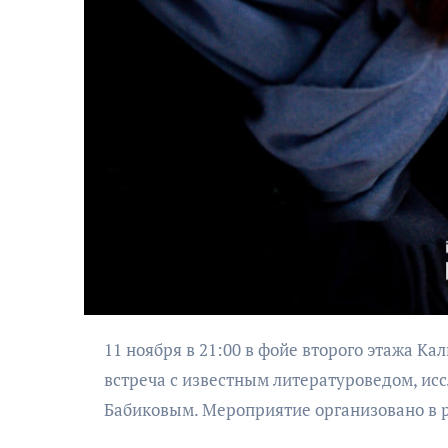
АФИША
КУЛЬТУРА
ОБЩЕСТВО
ьно-
ский
Николай Патрушев
ктакль
поддержал
дь в четыре
проведение в
11 ноября в 21:00 в фойе второго этажа Калининградского областного драматического театра состоится
и пути»
Калининграде
встреча с известным литературоведом, и
морского фестиваля
Бабиковым. Мероприятие организовано в р
«Открытое море»