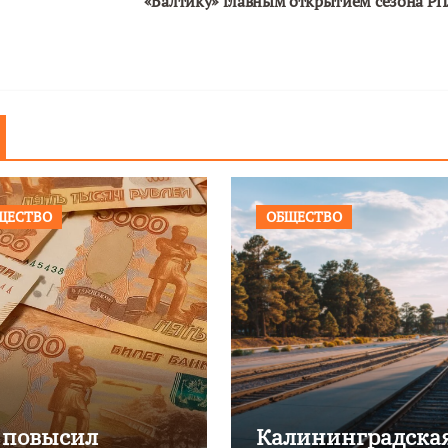
«Балтику» главным открытием сезона Р
ЩЕСТВО
ОБЩЕСТВО
 повысил
Калининградска