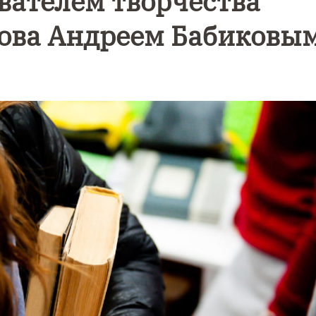
ователем творчества
ова Андреем Бабиковы
е
Фотокадры,
Фотореп
как
ж как в
Калининград
Калини
и
завалило
е
ой
после
эвакуир
снежного
ТЦ из-з