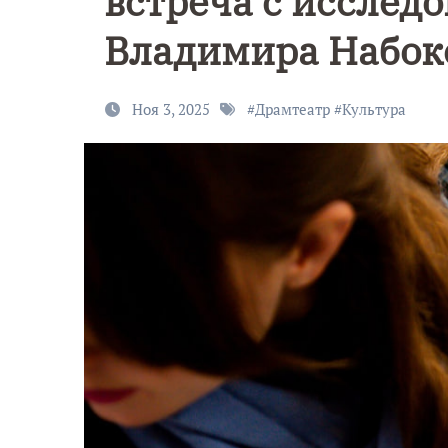
встреча с исслед
Владимира Набок
Ноя 3, 2025
#
Драмтеатр
#
Культура
Уникально
9 Мая — День
северное
Победы!
сияние
запечатлел
над Балтик