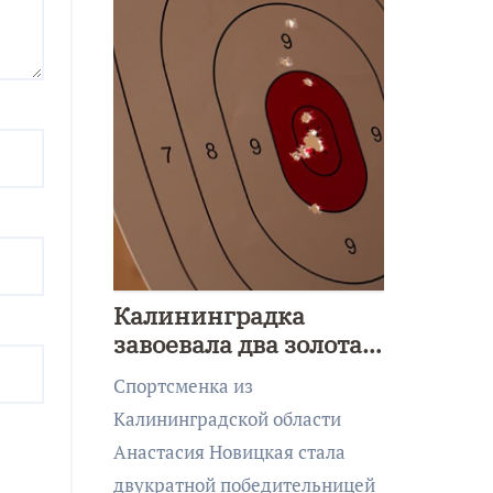
Калининградка
завоевала два золота
первенства Азии по
Спортсменка из
метанию ножа
Калининградской области
Анастасия Новицкая стала
двукратной победительницей