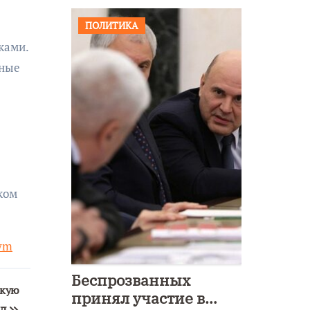
ПОЛИТИКА
ками.
нные
ком
vym
Беспрозванных
скую
принял участие в