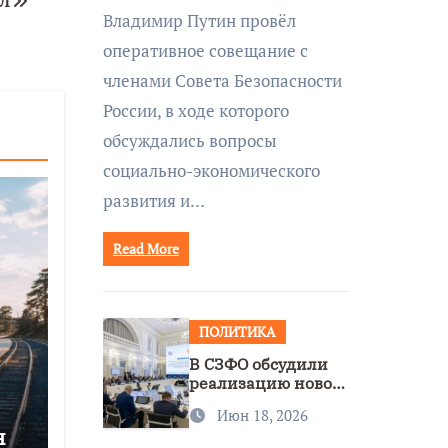
ПЛ
совещании Совбеза
Владимир Путин провёл
под руководством
оперативное совещание с
Путина
членами Совета Безопасности
России, в ходе которого
обсуждались вопросы
социально-экономического
развития и…
Read More
ПОЛИТИКА
В СЗФО обсудили
реализацию новой
стратегии
Июн 18, 2026
нацполитики
я