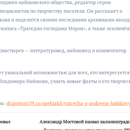
одного набоковского общества, редактор серии
пециалистов по творчеству писателя. Он расскажет о
кова и поделится своими последними архивными наход
укопись «Трагедии господина Морна», а также исключё
настырев — литературовед, набоковед и комментатор
т уникальной возможностью для всех, кто интересуется
Владимира Набокова, узнать новые факты о его творчес
ра:
dramteatr39.ru/spektakli/vstrecha-s-andreem-babiko
ровал
Александр Мостовой назвал калининград