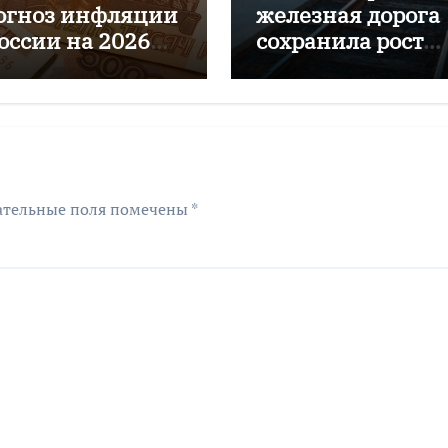
огноз инфляции
железная дорога
России на 2026
сохранила рост
д до 6–7%
перевозок с нача
года
ательные поля помечены
*