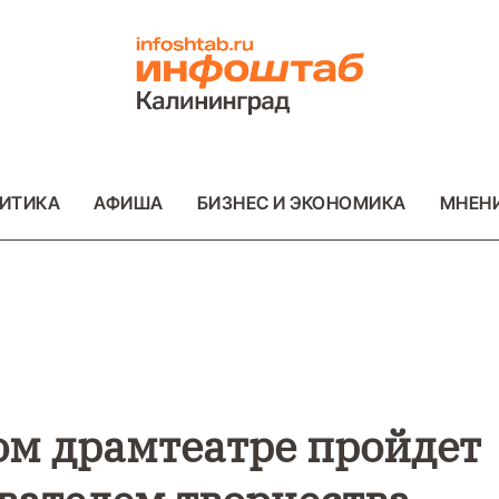
ИТИКА
АФИША
БИЗНЕС И ЭКОНОМИКА
МНЕН
ВО
ВАЖНОЕ
ОБЩЕСТВО
ПРОИСШЕСТВИ
ФОТО
ом драмтеатре пройдет