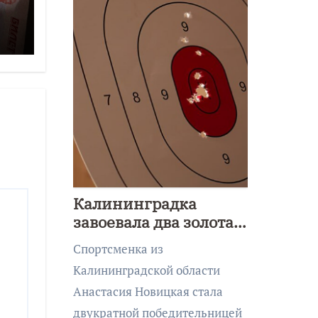
ее
Калининградка
завоевала два золота
первенства Азии по
Спортсменка из
метанию ножа
Калининградской области
Анастасия Новицкая стала
двукратной победительницей