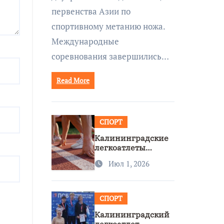
первенства Азии по
спортивному метанию ножа.
Международные
соревнования завершились…
Read More
СПОРТ
Калининградские
легкоатлеты
завоевали две
Июл 1, 2026
бронзы на
первенстве России
СПОРТ
Калининградский
легкоатлет