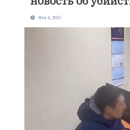
новость об убийс
Фев 4, 2025
9 Мая — Де
Победы!