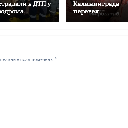
страдали в ДТП у
Калининграда
родрома
перевёл
аловский
мошенникам бол
двух миллионов
рублей
ательные поля помечены
*