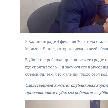
В Калининграде 4 февраля 2025 года стало известно о гибели ранее пропавшего ребёнка из Черняховска.
Мальчик Данил, которого искали всей обла
АФИША
В убийстве ребенка признались его родите
Музыкально-
где спрятал тело. Он засунул его в мусорн
поэтический
моноспектакль
объяснили тем, что мальчик плохо себя вел
«Исповедь в четыре
Следственный комитет опубликовал коротк
четверти пути»
произошедшем с убитым ребенком в суббо