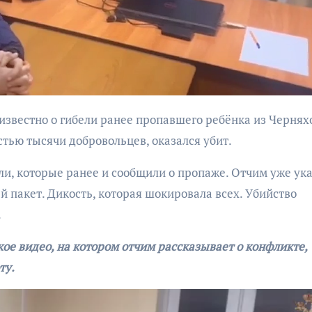
бурана
стью тысячи добровольцев, оказался убит.
АФИША
КУЛЬТУР
АФИША
КУЛЬТУРА
ОБЩЕСТВО
ОБЩЕСТВО
ли, которые ранее и сообщили о пропаже. Отчим уже ука
ый пакет. Дикость, которая шокировала всех. Убийство
Организаторы
Николай Патрушев
.
фестиваля
поддержал
«Открытое мор
проведение в
ое видео, на котором отчим рассказывает о конфликте,
объявили даты
Калининграде
ту.
проведения!
морского фестиваля
«Открытое море»