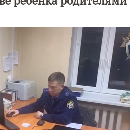
тве ребенка родителями
Уникальное
Фотокад
нь
северное
как
сияние
Калини
запечатлели
завалил
над Балтикой
после
снежног