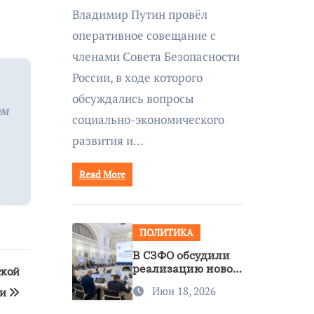
совещании Совбеза
Владимир Путин провёл
под руководством
оперативное совещание с
Путина
членами Совета Безопасности
России, в ходе которого
обсуждались вопросы
ом
социально-экономического
развития и…
Read More
ПОЛИТИКА
В СЗФО обсудили
реализацию новой
ской
стратегии
Июн 18, 2026
ии
нацполитики