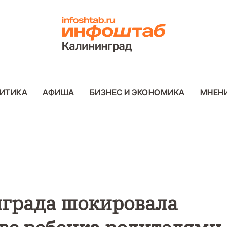
ИТИКА
АФИША
БИЗНЕС И ЭКОНОМИКА
МНЕН
ВО
ВАЖНОЕ
ОБЩЕСТВО
ВАЖНОЕ
ОБ
ФОТО
ФОТО
града шокировала