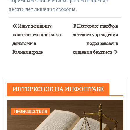
тюремным заключением сроком от трёх до
десяти лет лишения свободы.
Навигация
Ищут женщину,
В Нестерове главбуха
по
похитившую кошелек с
детского учреждения
деньгами в
подозревают в
записям
Калининграде
хищении бюджета
ИНТЕРЕСНОЕ НА ИНФОШТАБЕ
ПРОИСШЕСТВИЯ