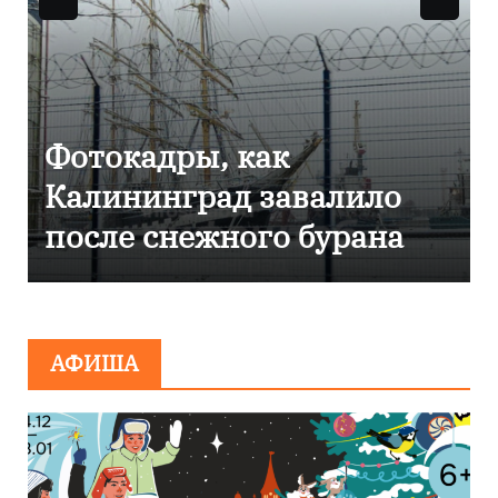
Фоторепортаж как в
Калининграде
эвакуировали ТЦ из-за
сообщения о
минировании
АФИША