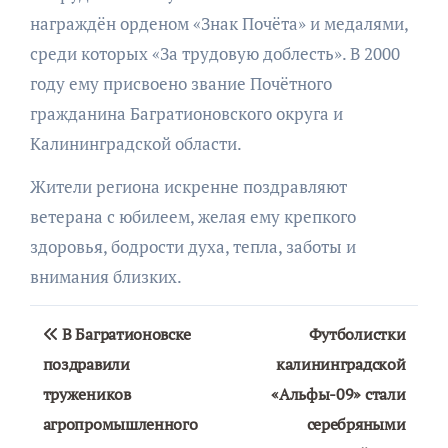
награждён орденом «Знак Почёта» и медалями,
среди которых «За трудовую доблесть». В 2000
году ему присвоено звание Почётного
гражданина Багратионовского округа и
Калининградской области.
Жители региона искренне поздравляют
ветерана с юбилеем, желая ему крепкого
здоровья, бодрости духа, тепла, заботы и
внимания близких.
Навигация
В Багратионовске
Футболистки
по
поздравили
калининградской
тружеников
«Альфы-09» стали
записям
агропромышленного
серебряными