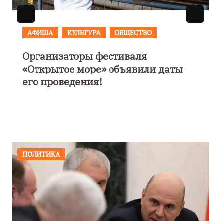
АФИША
В Калининграде пройдет
фестиваль искусств «Зимние
каникулы на Балтике»
ПОЛИТИКА