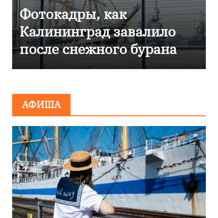
Фоторепортаж как в
Калининграде
эвакуировали ТЦ из-за
сообщения о
минировании
АФИША