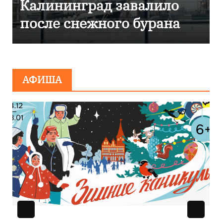
Калининграде
эвакуировали ТЦ из-за
сообщения о
минировании
АФИША