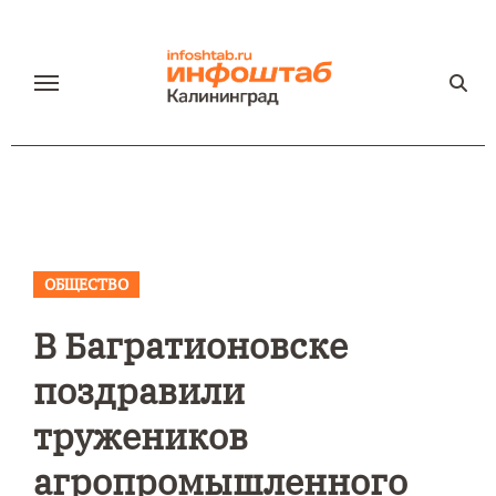
Перейти
к
содержанию
ОБЩЕСТВО
В Багратионовске
поздравили
тружеников
агропромышленного