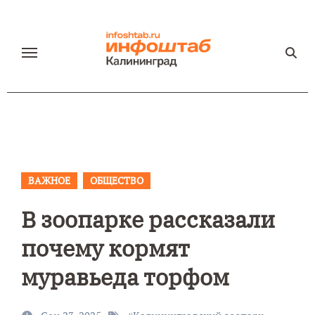
Перейти
к
содержанию
ВАЖНОЕ
ОБЩЕСТВО
В зоопарке рассказали
почему кормят
муравьеда торфом