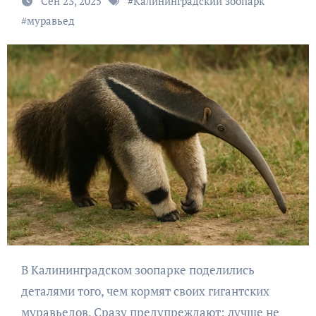
Сен 23, 2025
#
Калининградский зоопарк
#
муравьед
В Калининградском зоопарке поделились
деталями того, чем кормят своих гигантских
муравьедов. Сразу предупреждают: лучше не