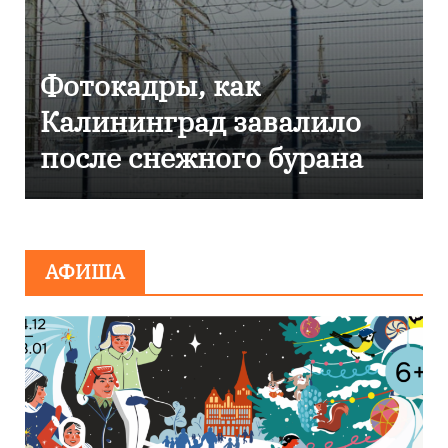
Фоторепортаж как в
Калининграде
эвакуировали ТЦ из-за
сообщения о
минировании
АФИША