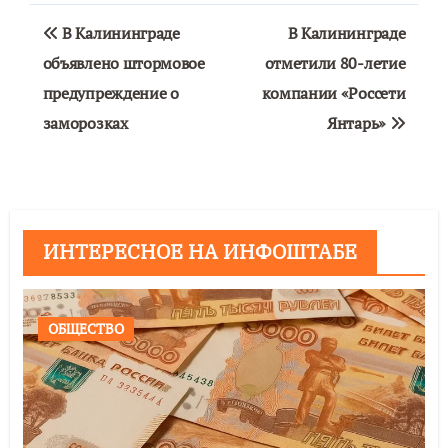
Навигация
В Калининграде
В Калининграде
по
объявлено штормовое
отметили 80-летие
предупреждение о
компании «Россети
записям
заморозках
Янтарь»
ИНТЕРЕСНОЕ НА ИНФОШТАБЕ
ОБЩЕСТВО