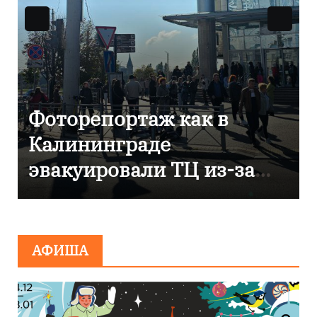
Фоторепортаж как в
В 
Калининграде
отм
эвакуировали ТЦ из-за
ком
сообщения о
Ян
минировании
АФИША