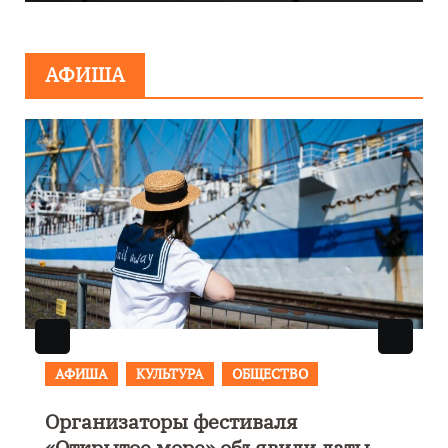
минировании
АФИША
АФИША
В Калининграде пройдет
фестиваль искусств «Зимние