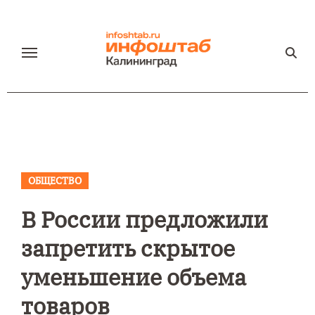
Перейти
к
содержанию
ОБЩЕСТВО
В России предложили
запретить скрытое
уменьшение объема
товаров