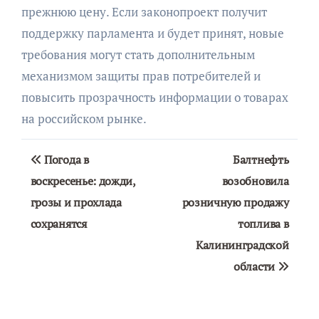
прежнюю цену. Если законопроект получит
поддержку парламента и будет принят, новые
требования могут стать дополнительным
механизмом защиты прав потребителей и
повысить прозрачность информации о товарах
на российском рынке.
Навигация
Погода в
Балтнефть
по
воскресенье: дожди,
возобновила
грозы и прохлада
розничную продажу
записям
сохранятся
топлива в
Калининградской
области