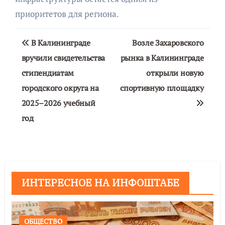
приоритетов для региона.
Навигация
В Калининграде
Возле Захаровского
по
вручили свидетельства
рынка в Калининграде
стипендиатам
открыли новую
записям
городского округа на
спортивную площадку
2025–2026 учебный
год
ИНТЕРЕСНОЕ НА ИНФОШТАБЕ
ОБЩЕСТВО