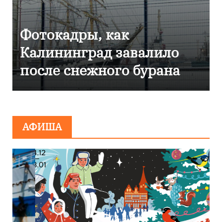
Фоторепортаж как в
Калининграде
эвакуировали ТЦ из-за
сообщения о
минировании
АФИША