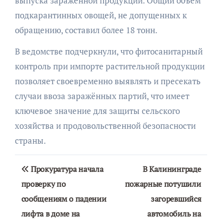
выпуска заражённой продукции. Общий объём
подкарантинных овощей, не допущенных к
обращению, составил более 18 тонн.
В ведомстве подчеркнули, что фитосанитарный
контроль при импорте растительной продукции
позволяет своевременно выявлять и пресекать
случаи ввоза заражённых партий, что имеет
ключевое значение для защиты сельского
хозяйства и продовольственной безопасности
страны.
Навигация
Прокуратура начала
В Калининграде
по
проверку по
пожарные потушили
сообщениям о падении
загоревшийся
записям
лифта в доме на
автомобиль на