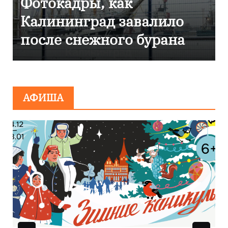
Фоторепортаж как 
валило
Калининграде
бурана
эвакуировали ТЦ из
сообщения о
минировании
АФИША