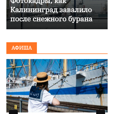
Фоторепортаж как в
Калининграде
эвакуировали ТЦ из-за
сообщения о
минировании
АФИША