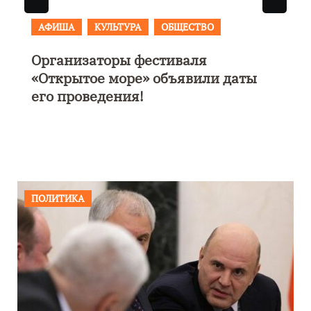
АФИША
В Калининграде пройдет
фестиваль искусств «Зимние
каникулы на Балтике»
ПОЛИТИКА