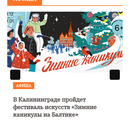
АФИША
Выставка «Морской роман под
парусом» откроется 28 ноября в
Калининграде