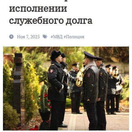
исполнении
служебного долга
Ноя 7, 2025
#
МВД
#
Полиция