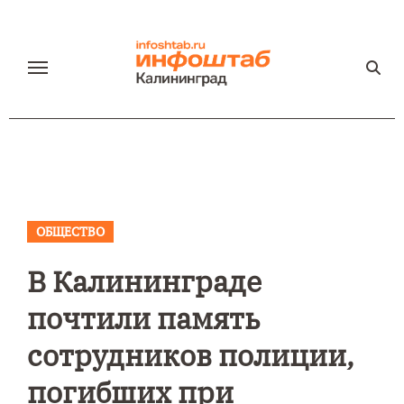
Перейти
к
содержанию
ОБЩЕСТВО
В Калининграде
почтили память
сотрудников полиции,
погибших при