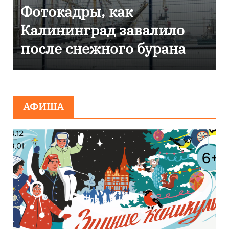
Фоторепортаж как в
Калининграде
эвакуировали ТЦ из-за
сообщения о
минировании
АФИША