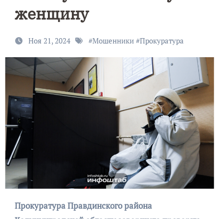
женщину
Ноя 21, 2024
#
Мошенники
#
Прокуратура
Прокуратура Правдинского района