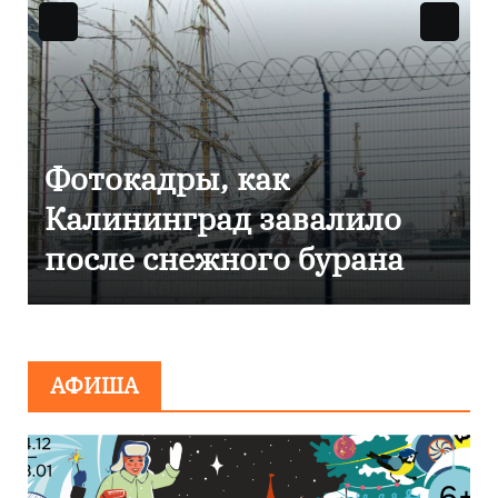
Фоторепортаж как в
Калининграде
эвакуировали ТЦ из-за
сообщения о
минировании
АФИША