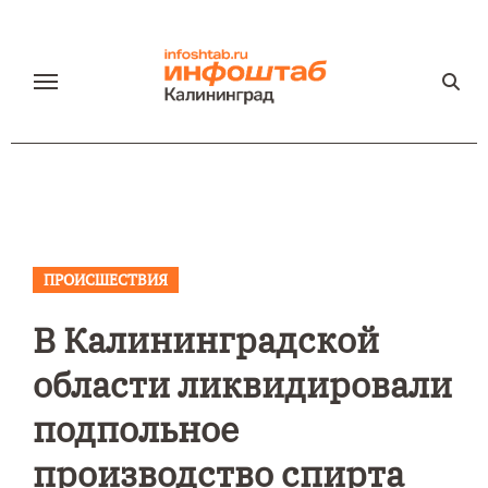
Перейти
к
содержанию
ПРОИСШЕСТВИЯ
В Калининградской
области ликвидировали
подпольное
производство спирта