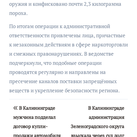
оружия и конфисковано почти 2,3 килограмма
пороха.
По итогам операции к административной
ответственности привлечены лица, причастные
к незаконным действиям в сфере наркоторговли
и смежных правонарушениях. В ведомстве
подчеркнули, что подобные операции
проводятся регулярно и направлены на
пресечение каналов поставки запрещённых
веществ и укрепление безопасности региона.
Навигация
В Калининграде
В Калининграде
по
мужчина подделал
администрация
договор купли-
Зеленоградского округа
записям
продажи автомобиля
взыскала через суд долг