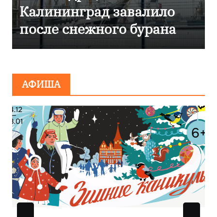
Калининграде
эвакуировали ТЦ из-за
сообщения о
минировании
АФИША