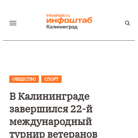
Перейти
к
содержанию
ОБЩЕСТВО
СПОРТ
В Калининграде
завершился 22-й
международный
турнир ветеранов