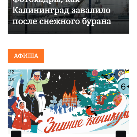
Калининграде
эвакуировали ТЦ из-за
сообщения о
минировании
АФИША