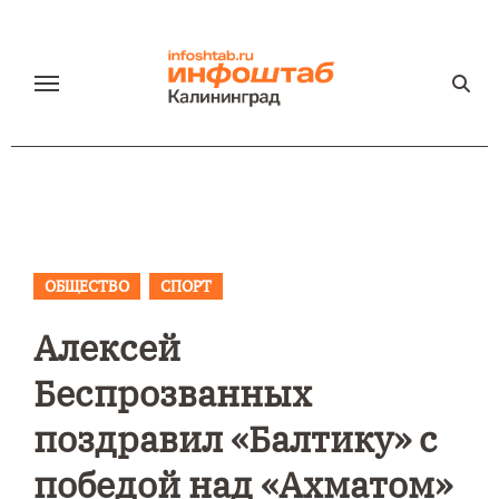
Перейти
к
содержанию
ОБЩЕСТВО
СПОРТ
Алексей
Беспрозванных
поздравил «Балтику» с
победой над «Ахматом»