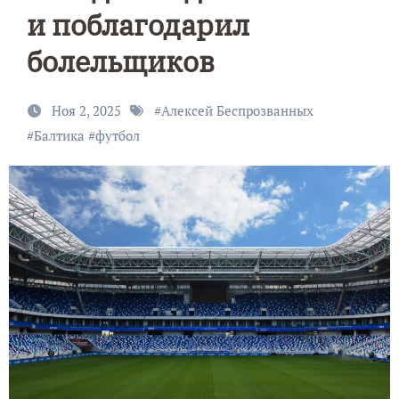
и поблагодарил
болельщиков
Ноя 2, 2025
#
Алексей Беспрозванных
#
Балтика
#
футбол