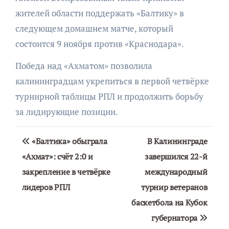
жителей области поддержать «Балтику» в
следующем домашнем матче, который
состоится 9 ноября против «Краснодара».
Победа над «Ахматом» позволила
калининградцам укрепиться в первой четвёрке
турнирной таблицы РПЛ и продолжить борьбу
за лидирующие позиции.
Навигация
«Балтика» обыграла
В Калининграде
по
«Ахмат»: счёт 2:0 и
завершился 22-й
закрепление в четвёрке
международный
записям
лидеров РПЛ
турнир ветеранов
баскетбола на Кубок
губернатора