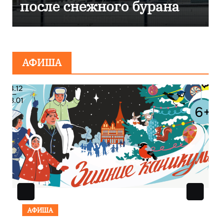
эвакуировали ТЦ из-за
сообщения о
минировании
АФИША
АФИША