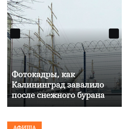
Фоторепортаж как в
Калининграде
эвакуировали ТЦ из-за
сообщения о
минировании
АФИША