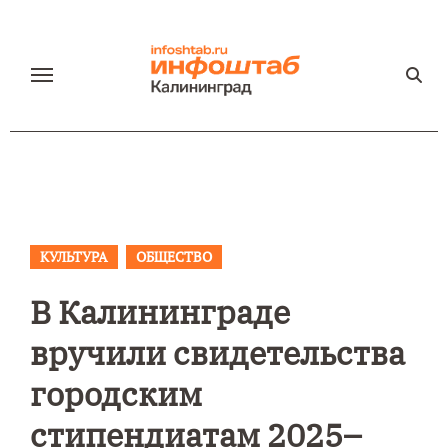
Перейти
к
содержанию
КУЛЬТУРА
ОБЩЕСТВО
В Калининграде
вручили свидетельства
городским
стипендиатам 2025–