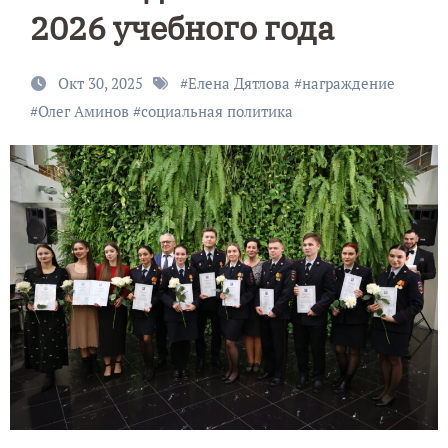
2026 учебного года
Окт 30, 2025
#
Елена Дятлова
#
награждение
#
Олег Аминов
#
социальная политика