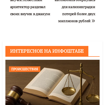
по
архитектор раздевал
для калининградки
записям
своих внучек в джакузи
потерей более двух
миллионов рублей
ИНТЕРЕСНОЕ НА ИНФОШТАБЕ
ПРОИСШЕСТВИЯ