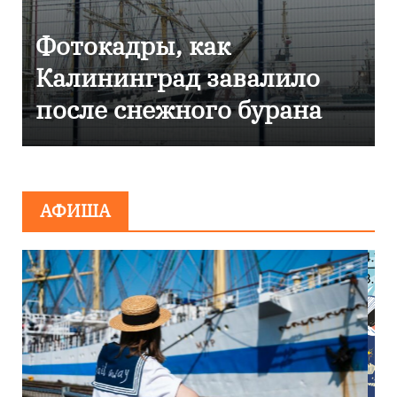
Фоторепортаж как в
Калининграде
эвакуировали ТЦ из-за
сообщения о
минировании
АФИША