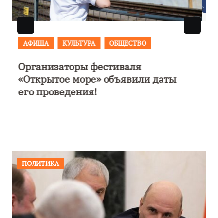
АФИША
В Калининграде пройдет
фестиваль искусств «Зимние
каникулы на Балтике»
ПОЛИТИКА