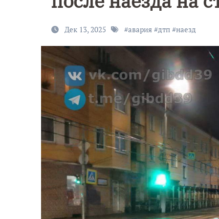
после наезда на с
Дек 13, 2025
#
авария
#
дтп
#
наезд
9 Мая — Де
Победы!