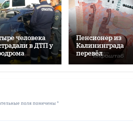
тыре человека
Пенсионер из
страдали в ДТП у
Калининграда
родрома
перевёл
аловский
мошенникам бол
двух миллионов
рублей
ательные поля помечены
*