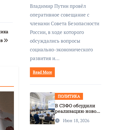
совещании Совбеза
Владимир Путин провёл
под руководством
оперативное совещание с
Путина
членами Совета Безопасности
ника
России, в ходе которого
ов
обсуждались вопросы
социально-экономического
развития и…
Read More
ПОЛИТИКА
В СЗФО обсудили
реализацию новой
стратегии
Июн 18, 2026
нацполитики