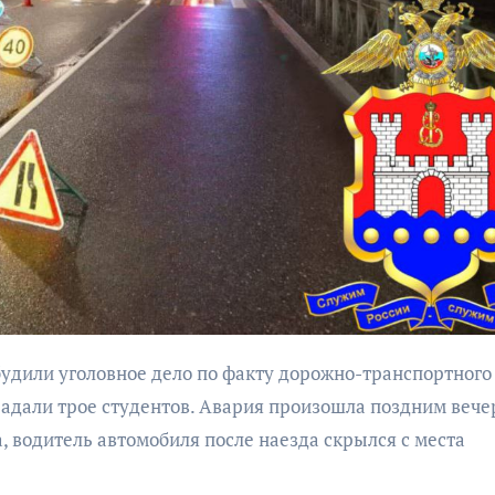
бурана
АФИША
КУЛЬТУР
АФИША
КУЛЬТУРА
ОБЩЕСТВО
ОБЩЕСТВО
Организаторы
Николай Патрушев
фестиваля
поддержал
«Открытое мор
проведение в
объявили даты
Калининграде
традали трое студентов. Авария произошла поздним веч
проведения!
морского фестиваля
, водитель автомобиля после наезда скрылся с места
«Открытое море»