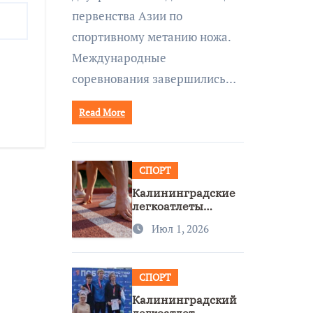
первенства Азии по
спортивному метанию ножа.
Международные
соревнования завершились…
Read More
СПОРТ
Калининградские
легкоатлеты
завоевали две
Июл 1, 2026
бронзы на
первенстве России
СПОРТ
Калининградский
легкоатлет