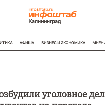
ИТИКА
АФИША
БИЗНЕС И ЭКОНОМИКА
МНЕН
ВО
ВАЖНОЕ
ОБЩЕСТВО
ВАЖНОЕ
ОБ
ФОТО
ФОТО
озбудили уголовное дел