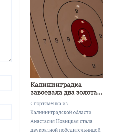
Калининградка
завоевала два золота
первенства Азии по
Спортсменка из
метанию ножа
Калининградской области
Анастасия Новицкая стала
двукратной победительницей