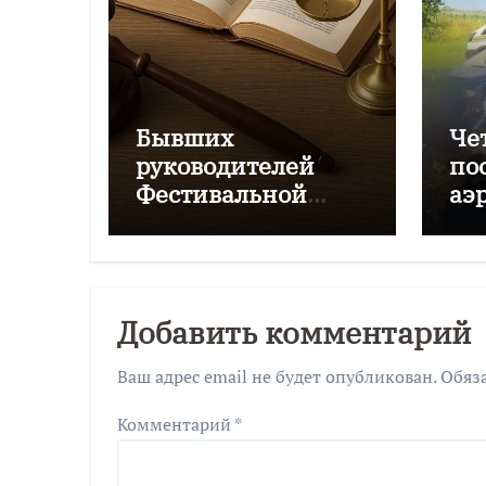
Бывших
Че
руководителей
по
Фестивальной
аэ
дирекции будут
Чк
судить за
мошенничество
Добавить комментарий
Ваш адрес email не будет опубликован.
Обяз
Комментарий
*