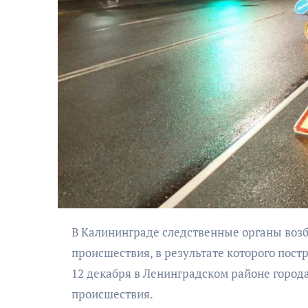
АФИША
Музыкально-
поэтический
моноспектакль
«Исповедь в четыре
В Калининграде следственные органы возбудили уголовное дело по факту дорожно-транспортного
четверти пути»
происшествия, в результате которого пос
12 декабря в Ленинградском районе города
происшествия.