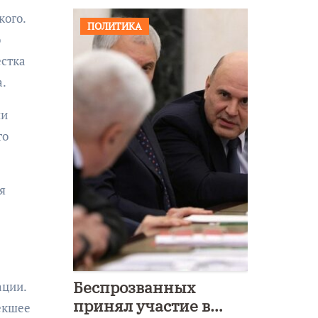
кого.
ПОЛИТИКА
о
естка
а.
ли
то
я
Беспрозванных
ации.
принял участие в
екшее