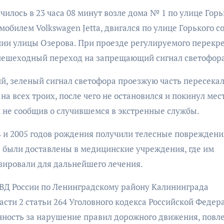
лось в 23 часа 08 минут возле дома № 1 по улице Горь
обилем Volkswagen Jetta, двигался по улице Горького с
ии улицы Озерова. При проезде регулируемого перекр
 пешеходный переход на запрещающий сигнал светофор
й, зеленый сигнал светофора проезжую часть пересека
а всех троих, после чего не остановился и покинул мес
 не сообщив о случившемся в экстренные службы.
 и 2005 годов рождения получили телесные повреждени
 были доставлены в медицинские учреждения, где им
зировали для дальнейшего лечения.
ВД России по Ленинградскому району Калининграда
асти 2 статьи 264 Уголовного кодекса Российской Федер
нность за нарушение правил дорожного движения, повл