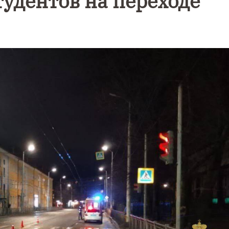
тудентов на переходе
Уникальное
Фотокад
нь
северное
как
сияние
Калини
запечатлели
завалил
над Балтикой
после
снежног