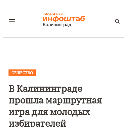
Перейти
к
содержанию
ОБЩЕСТВО
В Калининграде
прошла маршрутная
игра для молодых
избирателей