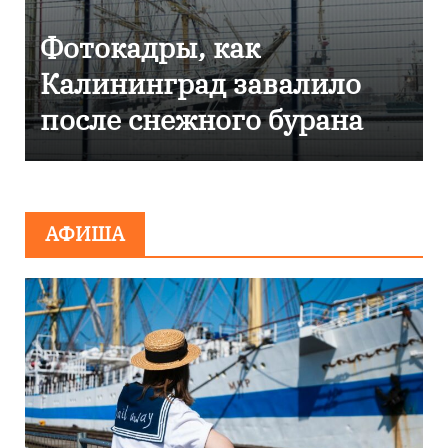
Фоторепортаж как в
Калининграде
эвакуировали ТЦ из-за
сообщения о
минировании
АФИША