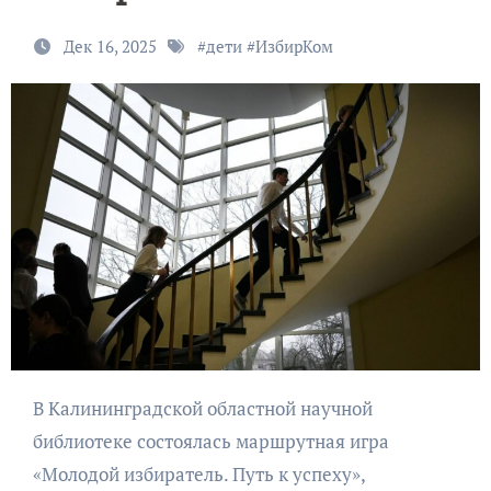
Дек 16, 2025
#
дети
#
ИзбирКом
В Калининградской областной научной
библиотеке состоялась маршрутная игра
«Молодой избиратель. Путь к успеху»,