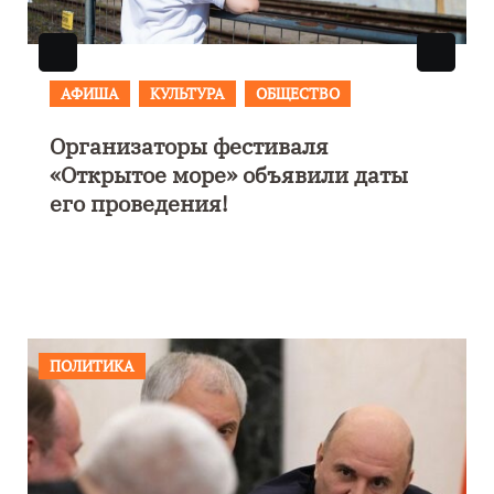
АФИША
В Калининграде пройдет
фестиваль искусств «Зимние
каникулы на Балтике»
ПОЛИТИКА