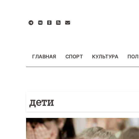
Перейти
к
содержанию
ГЛАВНАЯ
СПОРТ
КУЛЬТУРА
ПОЛ
дети
БЩЕСТВО
ФОТО
ВАЖНОЕ
ОБЩЕСТВО
Ф