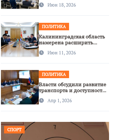
стратегии нацполитики
Июн 18, 2026
ПОЛИТИКА
Калининградская область
намерена расширить
сотрудничество с
Июн 11, 2026
Узбекистаном
ПОЛИТИКА
Власти обсудили развитие
транспорта и доступность
региона
Апр 1, 2026
СПОРТ