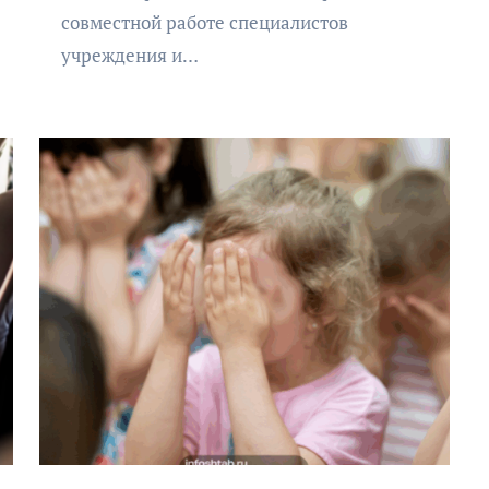
совместной работе специалистов
учреждения и…
АФИША
КУЛЬТУРА
ОБЩЕСТВО
Организаторы фестиваля
«Открытое море» объявили
даты его проведения!