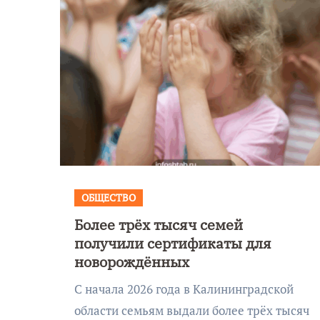
ОБЩЕСТВО
Более трёх тысяч семей
Уникальное
получили сертификаты для
 День
северное сиян
новорождённых
!
запечатлели н
С начала 2026 года в Калининградской
Балтикой
области семьям выдали более трёх тысяч