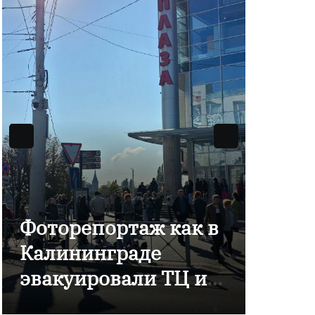
Фоторепортаж как в
В Ка
Калининграде
отме
эвакуировали ТЦ из-
комп
за сообщения о
Янта