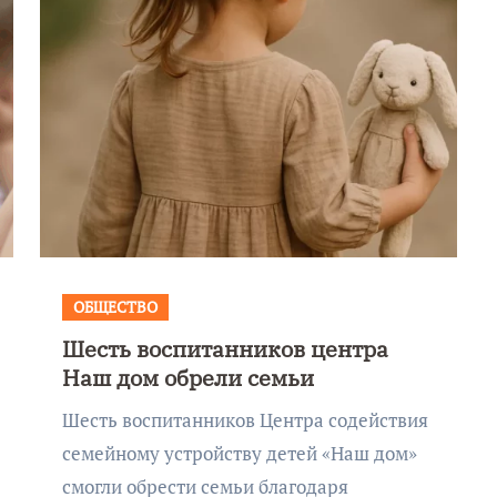
ОБЩЕСТВО
Шесть воспитанников центра
Фотокадры, как
Наш дом обрели семьи
ие
Калининград
Шесть воспитанников Центра содействия
ад
завалило после
семейному устройству детей «Наш дом»
снежного бурана
смогли обрести семьи благодаря