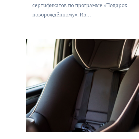
сертификатов по программе «Подарок
новорождённому». Из…
АФИША
КУЛЬТУРА
ОБЩЕСТВО
еский
Николай Патрушев
оведь в
поддержал проведение в
и»