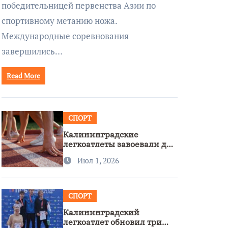
победительницей первенства Азии по
спортивному метанию ножа.
Международные соревнования
завершились…
Read More
СПОРТ
Калининградские
легкоатлеты завоевали две
бронзы на первенстве
Июл 1, 2026
России
СПОРТ
Калининградский
легкоатлет обновил три