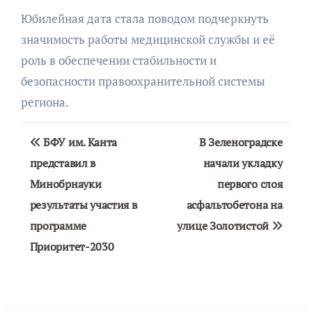
Юбилейная дата стала поводом подчеркнуть
значимость работы медицинской службы и её
роль в обеспечении стабильности и
безопасности правоохранительной системы
региона.
Навигация
БФУ им. Канта
В Зеленоградске
по
представил в
начали укладку
Минобрнауки
первого слоя
записям
результаты участия в
асфальтобетона на
программе
улице Золотистой
Приоритет-2030