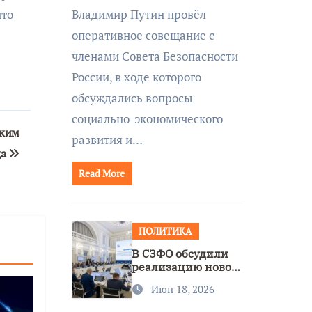
совещании Совбеза
Владимир Путин провёл
что
под руководством
оперативное совещание с
Путина
членами Совета Безопасности
России, в ходе которого
обсуждались вопросы
социально-экономического
ским
развития и…
да
Read More
ПОЛИТИКА
В СЗФО обсудили
реализацию новой
стратегии
Июн 18, 2026
нацполитики