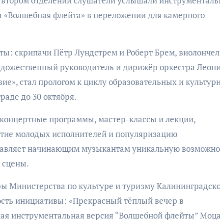
 втором отделении слушатели услышали инструментал
 «Волшебная флейта» в переложении для камерного
ы: скрипачи Пётр Лундстрем и Роберт Брем, виолонче
художественный руководитель и дирижёр оркестра Леон
ие», стал прологом к циклу образовательных и культур
раде до 30 октября.
концертные программы, мастер-классы и лекции,
тие молодых исполнителей и популяризацию
ставляет начинающим музыкантам уникальную возможно
 сцены.
ры Министерства по культуре и туризму Калининградск
ость инициативы: «Прекрасный тёплый вечер в
ая инструментальная версия “Волшебной флейты” Моца