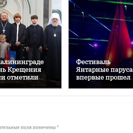
Калининграде
Фестиваль
нь Крещения
Янтарные паруса
си отметили
впервые прошел
стивалем
для выпускников
мфония народов
региона
ательные поля помечены
*