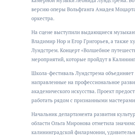
камерной музыки Леонида Лундстрема. Во
версию оперы Вольфганга Амадея Моцарта
оркестра.
На сцене выступили выдающиеся музыкант
Владимир Нор и Егор Григорьев, а также 
Лундстрем. Концерт «Волшебное путешеств
мероприятий, которые пройдут в Калининг
Школа-фестиваль Лундстрема объединяет 
направленные на профессиональное разви
академического искусства. Проект предо
работать рядом с признанными мастерами
Начальник департамента развития культу
области Ольга Миронова отметила значим
калининградской филармонии, удивительн