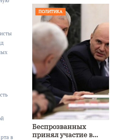
ьную
ПОЛИТИКА
листы
ид
ных
сть
ой
Беспрозванных
принял участие в
рта в