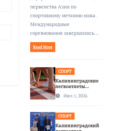
первенства Азии по
спортивному метанию ножа.
Международные
соревнования завершились…
Read More
СПОРТ
Калининградские
легкоатлеты
завоевали две
Июл 1, 2026
бронзы на
первенстве России
СПОРТ
Калининградский
легкоатлет