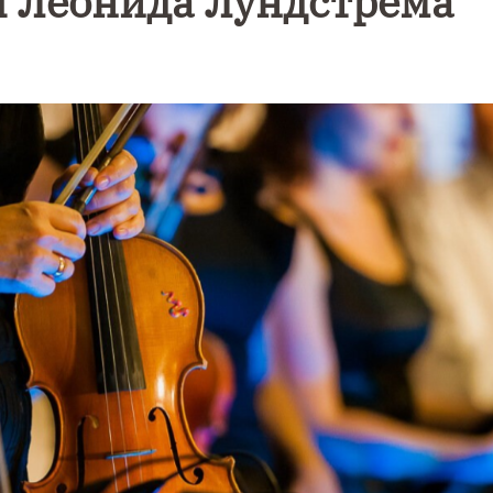
 Леонида Лундстрема
Уникальное
Фотокад
нь
северное
как
сияние
Калини
запечатлели
завалил
над Балтикой
после
снежног