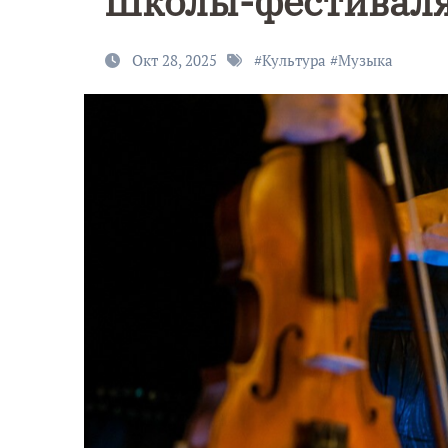
Школы-фестиваля
Окт 28, 2025
#
Культура
#
Музыка
9 Мая — Де
Победы!