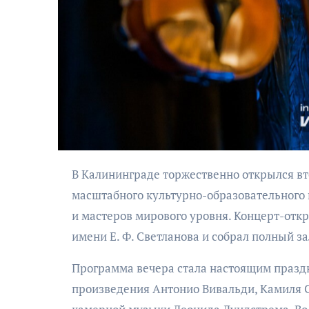
АФИША
Музыкально-
В Калининграде торжественно открылся второй сезон Школы-фестиваля Леонида Лундстрема —
поэтический
масштабного культурно-образовательного
моноспектакль
и мастеров мирового уровня. Концерт-от
«Исповедь в четыре
имени Е. Ф. Светланова и собрал полный за
четверти пути»
Программа вечера стала настоящим празд
произведения Антонио Вивальди, Камиля С