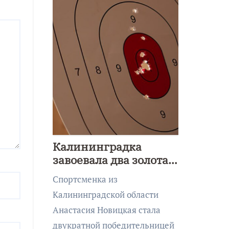
Калининградка
завоевала два золота
первенства Азии по
Спортсменка из
метанию ножа
Калининградской области
Анастасия Новицкая стала
двукратной победительницей