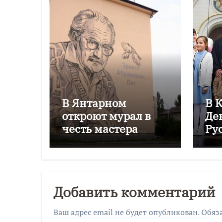
В Янтарном
В 
откроют мурал в
Де
честь мастера
Ру
Эрнеста Лиса
фе
Си
Добавить комментарий
Ваш адрес email не будет опубликован.
Обяз