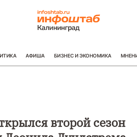
ИТИКА
АФИША
БИЗНЕС И ЭКОНОМИКА
МНЕН
ВО
ВАЖНОЕ
ОБЩЕСТВО
ВАЖНОЕ
ОБ
ФОТО
ФОТО
ткрылся второй сезон