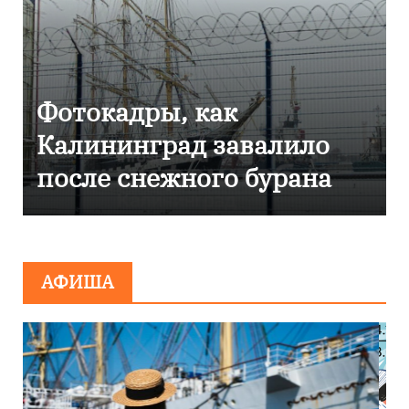
Фоторепортаж как в
Калининграде
эвакуировали ТЦ из-за
сообщения о
минировании
АФИША