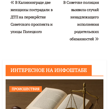
Навигация
В Калининграде две
В Советске полиция
по
женщины пострадали в
выявила случай
ДТП на перекрёстке
ненадлежащего
записям
Советского проспекта и
исполнения
улицы Полецкого
родительских
обязанностей
ИНТЕРЕСНОЕ НА ИНФОШТАБЕ
ПРОИСШЕСТВИЯ