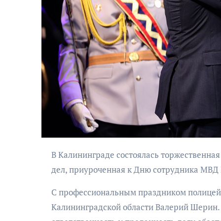
АФИША
КУЛЬТУРА
ОБЩЕСТВО
ьно-
ский
Николай Патрушев
ктакль
поддержал
В Калининграде состоялась торжественная церемония награждения сотрудников органов внутренних
дь в четыре
проведение в
дел, приуроченная к Дню сотрудника МВД 
и пути»
Калининграде
С профессиональным праздником полицейс
морского фестиваля
«Открытое море»
Калининградской области Валерий Шерин. 