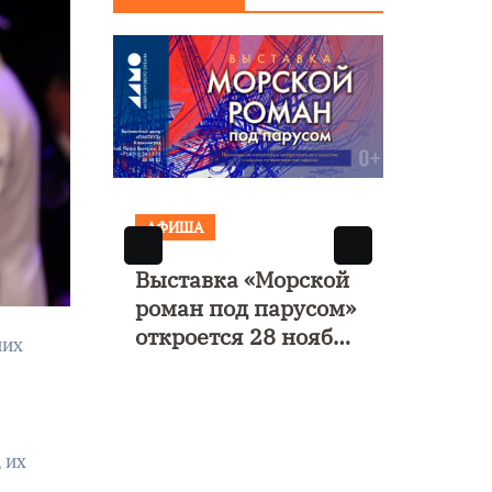
ия о
Янтарь»
вании
АФИША
АФИ
е
Выставка «Морской
Музы
валь
роман под парусом»
поэт
ние
откроется 28 ноября
моно
в Калининграде
«Исп
четв
 их