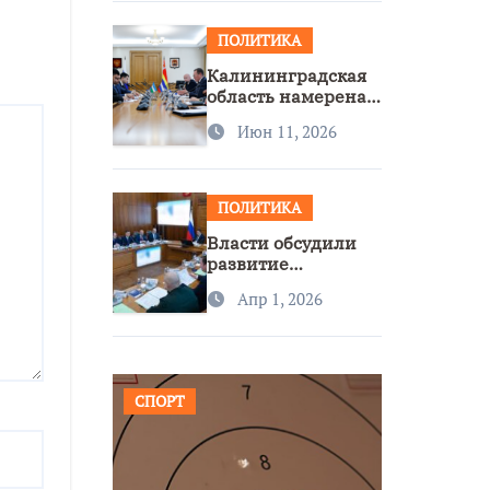
ПОЛИТИКА
Калининградская
область намерена
расширить
Июн 11, 2026
сотрудничество с
Узбекистаном
ПОЛИТИКА
Власти обсудили
развитие
транспорта и
Апр 1, 2026
доступность
региона
СПОРТ