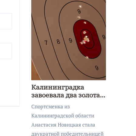
Калининградка
завоевала два золота
первенства Азии по
Спортсменка из
метанию ножа
Калининградской области
Анастасия Новицкая стала
двукратной победительницей