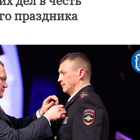
х дел в честь
го праздника
е
Фотокадры,
Фотореп
как
ж как в
Калининград
Калини
и
завалило
е
ой
после
эвакуир
снежного
ТЦ из-з