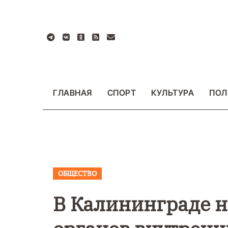
Перейти
к
содержанию
ГЛАВНАЯ
СПОРТ
КУЛЬТУРА
ПОЛ
ОБЩЕСТВО
ВАЖНОЕ
ОБЩЕСТВО
ВАЖНОЕ
ОБЩЕСТ
ФОТО
ФОТО
В Калининграде н