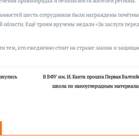
печения правопорядка и безопасности жителей региона.
занностей шесть сотрудников были награждены почётн
 области. Ещё троим вручены медали «За заслуги пере
и тем, кто ежедневно стоит на страже закона и защища
рнулись
В БФУ им. И. Канта прошла Первая Балтий
школа по наноуглеродным материал