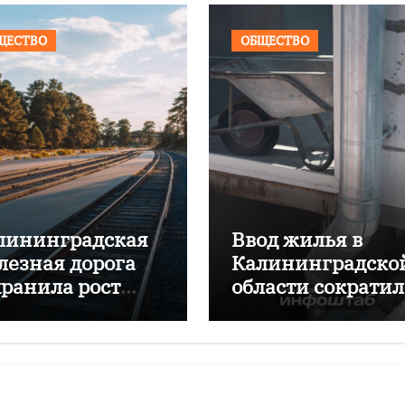
ЩЕСТВО
ОБЩЕСТВО
лининградская
Ввод жилья в
лезная дорога
Калининградско
хранила рост
области сократил
ревозок с начала
почти на 16%
да