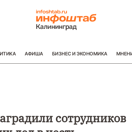
ИТИКА
АФИША
БИЗНЕС И ЭКОНОМИКА
МНЕН
ВО
ВАЖНОЕ
ОБЩЕСТВО
ПРОИСШЕСТВИ
ФОТО
аградили сотрудников