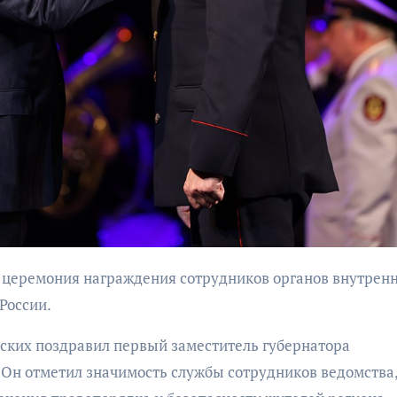
бурана
сообщен
миниро
АФИША
КУЛЬТУРА
АФИША
ОБЩЕСТВО
В Калининград
пройдет фести
Организаторы
искусств «Зим
фестиваля
каникулы на
«Открытое море»
России.
Балтике»
объявили даты его
проведения!
ких поздравил первый заместитель губернатора
Он отметил значимость службы сотрудников ведомства,