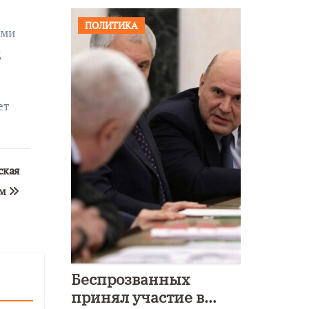
ПОЛИТИКА
ыми
д
ет
ская
ам
Беспрозванных
принял участие в