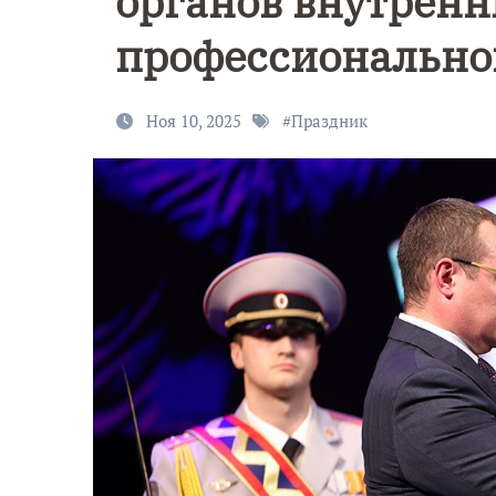
органов внутренни
профессионально
Ноя 10, 2025
#
Праздник
Уникально
9 Мая — День
северное
Победы!
сияние
запечатлел
над Балтик