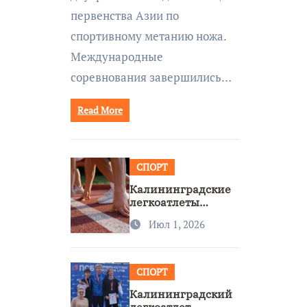
первенства Азии по
спортивному метанию ножа.
Международные
соревнования завершились…
Read More
СПОРТ
Калининградские
легкоатлеты
завоевали две
Июл 1, 2026
бронзы на
первенстве России
СПОРТ
Калининградский
легкоатлет