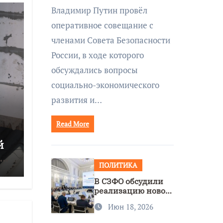
совещании Совбеза
Владимир Путин провёл
под руководством
оперативное совещание с
Путина
членами Совета Безопасности
России, в ходе которого
обсуждались вопросы
социально-экономического
развития и…
Read More
й
ся
ПОЛИТИКА
В СЗФО обсудили
реализацию новой
стратегии
Июн 18, 2026
нацполитики