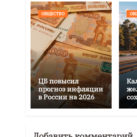
ОБЩЕСТВО
ОБ
ЦБ повысил
Ка
прогноз инфляции
же
в России на 2026
со
год до 6–7%
пе
го
Добавить комментарий